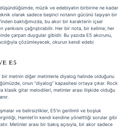
ü düşündüğümde, müzik ve edebiyatın birbirine ne kadar
eknik olarak sadece beşinci notanın gücünü taşıyan bir
ifinden baktığımızda, bu akor bir karakterin içsel
 yankısını çağrıştırabilir. Her bir nota, bir kelime; her
lbinde çarpan duygular gibidir. Bu yazıda E5 akorunu,
aracılığıyla çözümleyecek, okurun kendi edebi
VE E5
er bir metnin diğer metinlerle diyalog halinde olduğunu
ğümüzde, onun “diyalog” kapasitesi ortaya çıkar. Rock
a klasik gitar melodileri, metinler arası ilişkide olduğu
anır.
alar ve belirsizlikler, E5’in gerilimli ve boşluk
ginliği, Hamlet’in kendi kendine yönelttiği sorular gibi
ır. Metinler arası bir bakış açısıyla, bir akor sadece