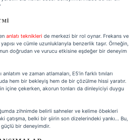
?
TMI
ken
anlatı teknikleri
de merkezi bir rol oynar. Frekans ve
 yapısı ve cümle uzunluklarıyla benzerlik taşır. Örneğin,
runun doğrudan ve vurucu etkisine eşdeğer bir deneyim
anlatım ve zaman atlamaları, E5’in farklı tınıları
uda hem bir bekleyiş hem de bir çözülme hissi yaratır.
in içine çekerken, akorun tonları da dinleyiciyi duygu
umda zihnimde belirli sahneler ve kelime öbekleri
i çatışma, belki bir şiirin son dizelerindeki yankı… Bu,
güçlü bir deneyimdir.