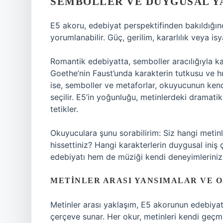
SEMBOLLER VE DUYGUSAL Y
E5 akoru, edebiyat perspektifinden bakıldığın
yorumlanabilir. Güç, gerilim, kararlılık veya is
Romantik edebiyatta, semboller aracılığıyla kar
Goethe’nin Faust’unda karakterin tutkusu ve hır
ise, semboller ve metaforlar, okuyucunun ken
seçilir. E5’in yoğunluğu, metinlerdeki dramat
tetikler.
Okuyuculara şunu sorabilirim: Siz hangi metin
hissettiniz? Hangi karakterlerin duygusal iniş 
edebiyatı hem de müziği kendi deneyimleriniz 
METINLER ARASI YANSIMALAR VE O
Metinler arası yaklaşım, E5 akorunun edebiyatl
çerçeve sunar. Her okur, metinleri kendi geçmi