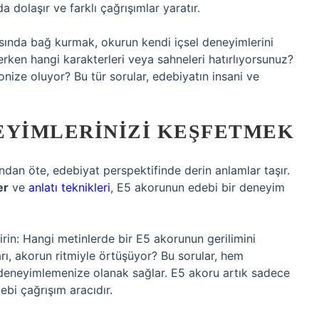
da dolaşır ve farklı çağrışımlar yaratır.
sında bağ kurmak, okurun kendi içsel deneyimlerini
erken hangi karakterleri veya sahneleri hatırlıyorsunuz?
onize oluyor? Bu tür sorular, edebiyatın insani ve
EYIMLERINIZI KEŞFETMEK
dan öte, edebiyat perspektifinde derin anlamlar taşır.
er
ve
anlatı teknikleri
, E5 akorunun edebi bir deneyim
rin: Hangi metinlerde bir E5 akorunun gerilimini
arı, akorun ritmiyle örtüşüyor? Bu sorular, hem
deneyimlemenize olanak sağlar. E5 akoru artık sadece
ebi çağrışım aracıdır.