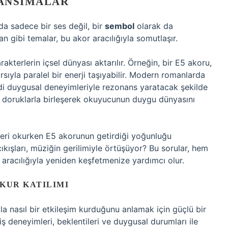
ANSIMALAR
da sadece bir ses değil, bir
sembol
olarak da
yan gibi temalar, bu akor aracılığıyla somutlaşır.
akterlerin içsel dünyası aktarılır. Örneğin, bir E5 akoru,
sıyla paralel bir enerji taşıyabilir. Modern romanlarda
di duygusal deneyimleriyle rezonans yaratacak şekilde
ik doruklarla birleşerek okuyucunun duygu dünyasını
leri okurken E5 akorunun getirdiği yoğunluğu
çıkışları, müziğin gerilimiyle örtüşüyor? Bu sorular, hem
aracılığıyla yeniden keşfetmenize yardımcı olur.
KUR KATILIMI
a nasıl bir etkileşim kurduğunu anlamak için güçlü bir
ş deneyimleri, beklentileri ve duygusal durumları ile