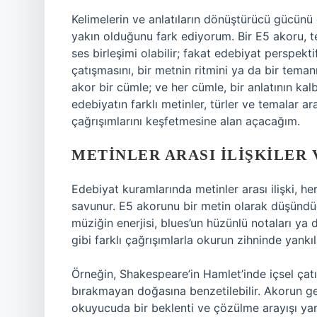
Kelimelerin ve anlatıların dönüştürücü gücün
yakın olduğunu fark ediyorum. Bir E5 akoru, t
ses birleşimi olabilir; fakat edebiyat perspekt
çatışmasını, bir metnin ritmini ya da bir temanın
akor bir cümle; ve her cümle, bir anlatının ka
edebiyatın farklı metinler, türler ve temalar 
çağrışımlarını keşfetmesine alan açacağım.
METINLER ARASI İLIŞKILER 
Edebiyat kuramlarında metinler arası ilişki, h
savunur. E5 akorunu bir metin olarak düşündü
müziğin enerjisi, blues’un hüzünlü notaları ya d
gibi farklı çağrışımlarla okurun zihninde yankıl
Örneğin, Shakespeare’in Hamlet’inde içsel çatışm
bırakmayan doğasına benzetilebilir. Akorun ger
okuyucuda bir beklenti ve çözülme arayışı yarat