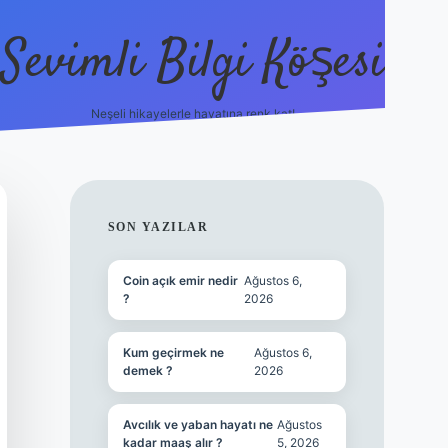
Sevimli Bilgi Köşesi
Neşeli hikayelerle hayatına renk kat!
hiltonbet güncel giriş
https:
SIDEBAR
SON YAZILAR
Coin açık emir nedir
Ağustos 6,
?
2026
Kum geçirmek ne
Ağustos 6,
demek ?
2026
Avcılık ve yaban hayatı ne
Ağustos
kadar maaş alır ?
5, 2026