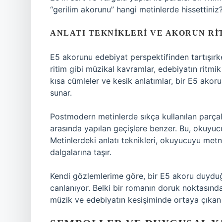
“gerilim akorunu” hangi metinlerde hissettiniz
ANLATI TEKNIKLERI VE AKORUN RI
E5 akorunu edebiyat perspektifinden tartışır
ritim gibi müzikal kavramlar, edebiyatın ritmik
kısa cümleler ve kesik anlatımlar, bir E5 ako
sunar.
Postmodern metinlerde sıkça kullanılan parçalı 
arasında yapılan geçişlere benzer. Bu, okuyuc
Metinlerdeki anlatı teknikleri, okuyucuyu metn
dalgalarına taşır.
Kendi gözlemlerime göre, bir E5 akoru duyduğ
canlanıyor. Belki bir romanın doruk noktasındak
müzik ve edebiyatın kesişiminde ortaya çıkan 