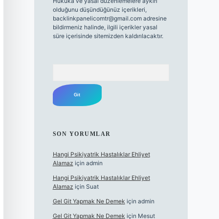
Hukuka ve yasal düzenlemelere aykırı
olduğunu düşündüğünüz içerikleri,
backlinkpanelicomtr@gmail.com
adresine
bildirmeniz halinde, ilgili içerikler yasal
süre içerisinde sitemizden kaldırılacaktır.
Arama
SON YORUMLAR
Hangi Psikiyatrik Hastalıklar Ehliyet
Alamaz
için
admin
Hangi Psikiyatrik Hastalıklar Ehliyet
Alamaz
için
Suat
Gel Git Yapmak Ne Demek
için
admin
Gel Git Yapmak Ne Demek
için
Mesut