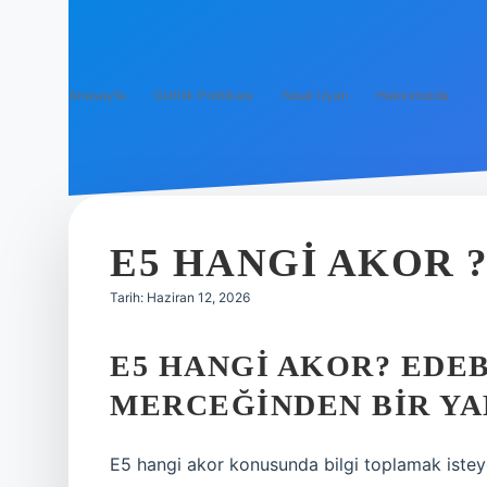
Anasayfa
Gizlilik Politikası
Yasal Uyarı
Hakkımızda
E5 HANGI AKOR 
Tarih: Haziran 12, 2026
E5 HANGI AKOR? EDE
MERCEĞINDEN BIR Y
E5 hangi akor konusunda bilgi toplamak isteye