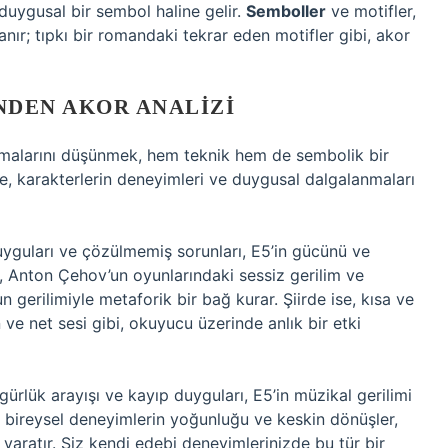
duygusal bir sembol haline gelir.
Semboller
ve motifler,
ır; tıpkı bir romandaki tekrar eden motifler gibi, akor
NDEN AKOR ANALIZI
temalarını düşünmek, hem teknik hem de sembolik bir
de, karakterlerin deneyimleri ve duygusal dalgalanmaları
duyguları ve çözülmemiş sorunları, E5’in gücünü ve
, Anton Çehov’un oyunlarındaki sessiz gerilim ve
n gerilimiyle metaforik bir bağ kurar. Şiirde ise, kısa ve
ve net sesi gibi, okuyucu üzerinde anlık bir etki
ürlük arayışı ve kayıp duyguları, E5’in müzikal gerilimi
ı, bireysel deneyimlerin yoğunluğu ve keskin dönüşler,
im yaratır. Siz kendi edebi deneyimlerinizde bu tür bir