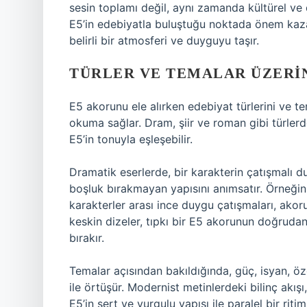
sesin toplamı değil, aynı zamanda kültürel ve 
E5’in edebiyatla buluştuğu noktada önem kazan
belirli bir atmosferi ve duyguyu taşır.
TÜRLER VE TEMALAR ÜZERI
E5 akorunu ele alırken edebiyat türlerini ve 
okuma sağlar. Dram, şiir ve roman gibi türler
E5’in tonuyla eşleşebilir.
Dramatik eserlerde, bir karakterin çatışmalı 
boşluk bırakmayan yapısını anımsatır. Örneğin
karakterler arası ince duygu çatışmaları, akoru
keskin dizeler, tıpkı bir E5 akorunun doğrudan 
bırakır.
Temalar açısından bakıldığında, güç, isyan, özg
ile örtüşür. Modernist metinlerdeki bilinç akış
E5’in sert ve vurgulu yapısı ile paralel bir rit