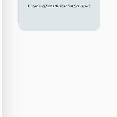
Güney Kore Soyu Nereden Gelir
için
admin