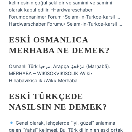
kelimesinin çoğul şeklidir ve samimi ve samimi
olarak kabul edilir. -Hardwareschaber
Forumdonanimer Forum ›Selam-in-Turkce-karsil …
Hardwarschaber Forumu› Selam-in-Turkce-karsil …
ESKI OSMANLICA
MERHABA NE DEMEK?
Osmanlı Türk مرحبا, Arapça مَرْحْحبَا (Marḥabā).
MERHABA – WIKISÖKVIKISÖLİK ›Wiki›
Hihabavikisölik ›Wiki› Merhaba
ESKI TÜRKÇEDE
NASILSIN NE DEMEK?
Genel olarak, lehçelerde “iyi, güzel” anlamına
gelen “Yahşi” kelimesi. Bu, Türk dilinin en eski ortak