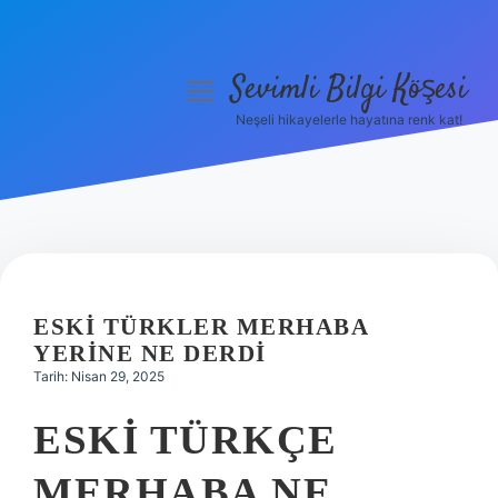
Sevimli Bilgi Köşesi
menüyü
aç
Neşeli hikayelerle hayatına renk kat!
Anasayfa
Gizlilik Politikası
Yasal Uyarı
Hakkımızda
ESKI TÜRKLER MERHABA
YERINE NE DERDI
Tarih: Nisan 29, 2025
ESKI TÜRKÇE
MERHABA NE