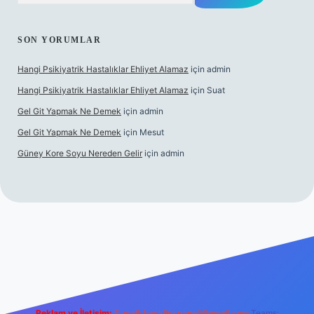
SON YORUMLAR
Hangi Psikiyatrik Hastalıklar Ehliyet Alamaz
için
admin
Hangi Psikiyatrik Hastalıklar Ehliyet Alamaz
için
Suat
Gel Git Yapmak Ne Demek
için
admin
Gel Git Yapmak Ne Demek
için
Mesut
Güney Kore Soyu Nereden Gelir
için
admin
//tulipbett.net/
Reklam ve İletişim:
E-mail:
backlinkpaneli@gmail.com
Teams: