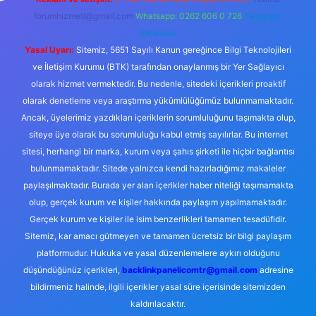
forumhizmeti@gmail.com
Whatsapp: 0262 606 0 726
Telegram:
@karabul
Yasal Uyarı:
Sitemiz, 5651 Sayılı Kanun gereğince Bilgi Teknolojileri
ve İletişim Kurumu (BTK) tarafından onaylanmış bir Yer Sağlayıcı
olarak hizmet vermektedir. Bu nedenle, sitedeki içerikleri proaktif
olarak denetleme veya araştırma yükümlülüğümüz bulunmamaktadır.
Ancak, üyelerimiz yazdıkları içeriklerin sorumluluğunu taşımakta olup,
siteye üye olarak bu sorumluluğu kabul etmiş sayılırlar. Bu internet
sitesi, herhangi bir marka, kurum veya şahıs şirketi ile hiçbir bağlantısı
bulunmamaktadır. Sitede yalnızca kendi hazırladığımız makaleler
paylaşılmaktadır. Burada yer alan içerikler haber niteliği taşımamakta
olup, gerçek kurum ve kişiler hakkında paylaşım yapılmamaktadır.
Gerçek kurum ve kişiler ile isim benzerlikleri tamamen tesadüfidir.
Sitemiz, kar amacı gütmeyen ve tamamen ücretsiz bir bilgi paylaşım
platformudur. Hukuka ve yasal düzenlemelere aykırı olduğunu
düşündüğünüz içerikleri,
backlinkpanelicomtr@gmail.com
adresine
bildirmeniz halinde, ilgili içerikler yasal süre içerisinde sitemizden
kaldırılacaktır.