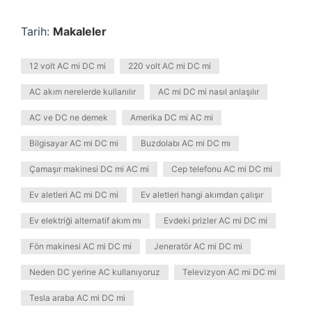
Tarih:
Makaleler
12 volt AC mi DC mi
220 volt AC mi DC mi
AC akım nerelerde kullanılır
AC mi DC mi nasıl anlaşılır
AC ve DC ne demek
Amerika DC mi AC mi
Bilgisayar AC mi DC mi
Buzdolabı AC mi DC mı
Çamaşır makinesi DC mi AC mi
Cep telefonu AC mi DC mi
Ev aletleri AC mi DC mi
Ev aletleri hangi akımdan çalışır
Ev elektriği alternatif akım mı
Evdeki prizler AC mi DC mi
Fön makinesi AC mi DC mi
Jeneratör AC mi DC mi
Neden DC yerine AC kullanıyoruz
Televizyon AC mi DC mi
Tesla araba AC mi DC mi