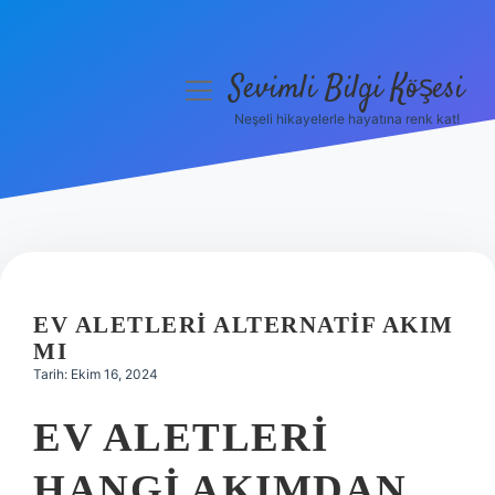
Sevimli Bilgi Köşesi
menüyü
aç
Neşeli hikayelerle hayatına renk kat!
Anasayfa
Gizlilik Politikası
Yasal Uyarı
Hakkımızda
EV ALETLERI ALTERNATIF AKIM
MI
Tarih: Ekim 16, 2024
EV ALETLERI
HANGI AKIMDAN