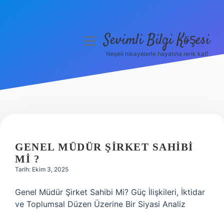
Sevimli Bilgi Köşesi
menüyü
aç
Neşeli hikayelerle hayatına renk kat!
Anasayfa
Gizlilik Politikası
Yasal Uyarı
Hakkımızda
GENEL MÜDÜR ŞIRKET SAHIBI
MI ?
Tarih: Ekim 3, 2025
Genel Müdür Şirket Sahibi Mi? Güç İlişkileri, İktidar
ve Toplumsal Düzen Üzerine Bir Siyasi Analiz