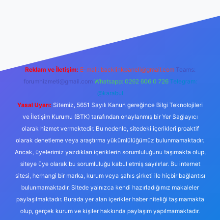
ş
https://tulipbett.net/
Reklam ve İletişim:
E-mail:
backlinkpaneli@gmail.com
Teams:
forumhizmeti@gmail.com
Whatsapp: 0262 606 0 726
Telegram:
@karabul
Yasal Uyarı:
Sitemiz, 5651 Sayılı Kanun gereğince Bilgi Teknolojileri
ve İletişim Kurumu (BTK) tarafından onaylanmış bir Yer Sağlayıcı
olarak hizmet vermektedir. Bu nedenle, sitedeki içerikleri proaktif
olarak denetleme veya araştırma yükümlülüğümüz bulunmamaktadır.
Ancak, üyelerimiz yazdıkları içeriklerin sorumluluğunu taşımakta olup,
siteye üye olarak bu sorumluluğu kabul etmiş sayılırlar. Bu internet
sitesi, herhangi bir marka, kurum veya şahıs şirketi ile hiçbir bağlantısı
bulunmamaktadır. Sitede yalnızca kendi hazırladığımız makaleler
paylaşılmaktadır. Burada yer alan içerikler haber niteliği taşımamakta
olup, gerçek kurum ve kişiler hakkında paylaşım yapılmamaktadır.