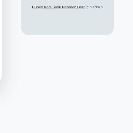
Güney Kore Soyu Nereden Gelir
için
admin