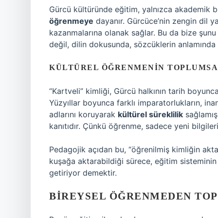
Gürcü kültüründe eğitim, yalnızca akademik bi
öğrenmeye
dayanır. Gürcüce’nin zengin dil ya
kazanmalarına olanak sağlar. Bu da bize şunu h
değil, dilin dokusunda, sözcüklerin anlamında 
KÜLTÜREL ÖĞRENMENIN TOPLUMSAL
“Kartveli” kimliği, Gürcü halkının tarih boyunc
Yüzyıllar boyunca farklı imparatorlukların, inan
adlarını koruyarak
kültürel süreklilik
sağlamışl
kanıtıdır. Çünkü öğrenme, sadece yeni bilgiler
Pedagojik açıdan bu, “öğrenilmiş kimliğin akta
kuşağa aktarabildiği sürece, eğitim sisteminin
getiriyor demektir.
BIREYSEL ÖĞRENMEDEN TO