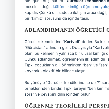
olduğunu düşünürüm. “
Gürcüler kendilerine 
meselesi değil,
kültürel kimliğin öğrenme yoluyl
kapıdır. Çünkü dil, sadece iletişim aracı değil
bir “kimiz” sorusunu da içinde taşır.
ADLANDIRMANIN ÖĞRETICI 
Gürcüler kendilerine
“Kartveli”
derler. Bu kel
“Gürcistan” adından gelir. Dolayısıyla “Kartveli
olan, bu kelimenin yalnızca bir ulusal kimliği d
Çünkü adlandırmak, öğrenmenin ilk adımıdır; a
Tıpkı çocukların dili öğrenirken “ben” ve “sen”
koyarak kolektif bir bilince ulaşır.
Bu yönüyle “Gürcüler kendilerine ne der?” sor
örneklerinden biridir. Tıpkı bireyin “ben kimim
sorar ve cevabını dilin içinden bulur.
ÖĞRENME TEORILERI PERSPE