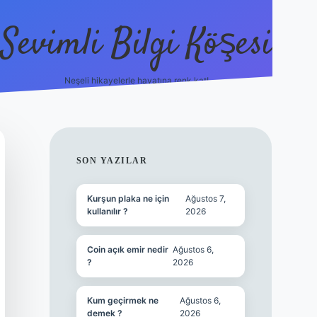
Sevimli Bilgi Köşesi
Neşeli hikayelerle hayatına renk kat!
hiltonbet güncel giriş
SIDEBAR
SON YAZILAR
Kurşun plaka ne için
Ağustos 7,
kullanılır ?
2026
Coin açık emir nedir
Ağustos 6,
?
2026
Kum geçirmek ne
Ağustos 6,
demek ?
2026