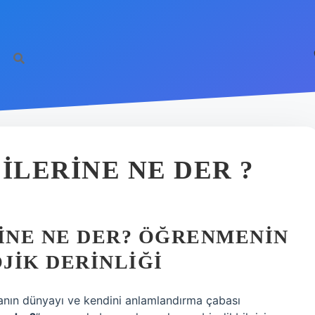
LERINE NE DER ?
INE NE DER? ÖĞRENMENIN
JIK DERINLIĞI
anın dünyayı ve kendini anlamlandırma çabası