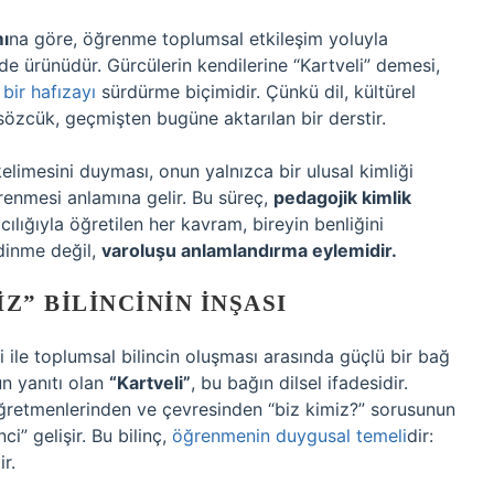
ı
na göre, öğrenme toplumsal etkileşim yoluyla
 de ürünüdür. Gürcülerin kendilerine “Kartveli” demesi,
bir hafızayı
sürdürme biçimidir. Çünkü dil, kültürel
 sözcük, geçmişten bugüne aktarılan bir derstir.
elimesini duyması, onun yalnızca bir ulusal kimliği
renmesi anlamına gelir. Bu süreç,
pedagojik kimlik
acılığıyla öğretilen her kavram, bireyin benliğini
dinme değil,
varoluşu anlamlandırma eylemidir.
Z” BILINCININ İNŞASI
i ile toplumsal bilincin oluşması arasında güçlü bir bağ
un yanıtı olan
“Kartveli”
, bu bağın dilsel ifadesidir.
ğretmenlerinden ve çevresinden “biz kimiz?” sorusunun
ci” gelişir. Bu bilinç,
öğrenmenin duygusal temeli
dir:
r.