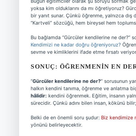
Bugün eğitimciler olarak şu soruyu sormak gere
yoksa kim olduklarını da mı öğretiyoruz? Gürc
bir yanıt sunar. Çünkü öğrenme, yalnızca dış 
“Kartveli” sözcüğü, hem bireysel hem toplumsa
Bu bağlamda “Gürcüler kendilerine ne der?” s
Kendimizi ne kadar doğru öğreniyoruz?
Öğrenc
sevme ve kimliklerini ifade etme fırsatı veriy
SONUÇ: ÖĞRENMENIN EN DER
“
Gürcüler kendilerine ne der?
” sorusunun yan
halkın kendini tanıma, öğrenme ve anlatma biç
hâlidir:
kendini öğrenmek. Eğitim, insanın yaln
sürecidir. Çünkü adını bilen insan, kökünü bili
Belki de en önemli soru şudur:
Biz kendimize 
yönünü belirleyecektir.