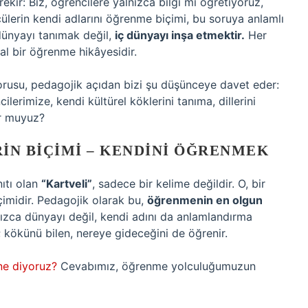
kir: Biz, öğrencilere yalnızca bilgi mi öğretiyoruz,
ülerin kendi adlarını öğrenme biçimi, bu soruya anlamlı
dünyayı tanımak değil,
iç dünyayı inşa etmektir.
Her
l bir öğrenme hikâyesidir.
orusu, pedagojik açıdan bizi şu düşünceye davet eder:
ilerimize, kendi kültürel köklerini tanıma, dillerini
or muyuz?
IN BIÇIMI – KENDINI ÖĞRENMEK
ıtı olan
“Kartveli”
, sadece bir kelime değildir. O, bir
imidir. Pedagojik olarak bu,
öğrenmenin en olgun
ızca dünyayı değil, kendi adını da anlamlandırma
r; kökünü bilen, nereye gideceğini de öğrenir.
ne diyoruz?
Cevabımız, öğrenme yolculuğumuzun