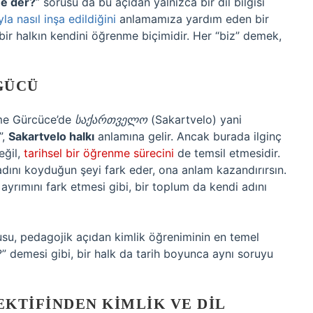
ne der?
” sorusu da bu açıdan yalnızca bir dil bilgisi
a nasıl inşa edildiğini
anlamamıza yardım eden bir
, bir halkın kendini öğrenme biçimidir. Her “biz” demek,
GÜCÜ
ime Gürcüce’de
საქართველო
(Sakartvelo) yani
”,
Sakartvelo halkı
anlamına gelir. Ancak burada ilginç
eğil,
tarihsel bir öğrenme sürecini
de temsil etmesidir.
dını koyduğun şeyi fark eder, ona anlam kazandırırsın.
 ayrımını fark etmesi gibi, bir toplum da kendi adını
usu, pedagojik açıdan kimlik öğreniminin en temel
?” demesi gibi, bir halk da tarih boyunca aynı soruyu
KTIFINDEN KIMLIK VE DIL