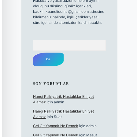
Hukuka ve yasal düzenlemelere aykırı
olduğunu düşündüğünüz içerikleri,
backlinkpanelicomtr@gmail.com
adresine
bildirmeniz halinde, ilgili içerikler yasal
süre içerisinde sitemizden kaldırılacaktır.
Arama
SON YORUMLAR
Hangi Psikiyatrik Hastalıklar Ehliyet
Alamaz
için
admin
Hangi Psikiyatrik Hastalıklar Ehliyet
Alamaz
için
Suat
Gel Git Yapmak Ne Demek
için
admin
Gel Git Yapmak Ne Demek
için
Mesut