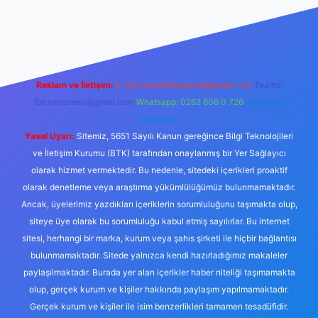
https://tulipbett.net/
Reklam ve İletişim:
E-mail:
backlinkpaneli@gmail.com
Teams:
forumhizmeti@gmail.com
Whatsapp: 0262 606 0 726
Telegram:
@karabul
Yasal Uyarı:
Sitemiz, 5651 Sayılı Kanun gereğince Bilgi Teknolojileri
ve İletişim Kurumu (BTK) tarafından onaylanmış bir Yer Sağlayıcı
olarak hizmet vermektedir. Bu nedenle, sitedeki içerikleri proaktif
olarak denetleme veya araştırma yükümlülüğümüz bulunmamaktadır.
Ancak, üyelerimiz yazdıkları içeriklerin sorumluluğunu taşımakta olup,
siteye üye olarak bu sorumluluğu kabul etmiş sayılırlar. Bu internet
sitesi, herhangi bir marka, kurum veya şahıs şirketi ile hiçbir bağlantısı
bulunmamaktadır. Sitede yalnızca kendi hazırladığımız makaleler
paylaşılmaktadır. Burada yer alan içerikler haber niteliği taşımamakta
olup, gerçek kurum ve kişiler hakkında paylaşım yapılmamaktadır.
Gerçek kurum ve kişiler ile isim benzerlikleri tamamen tesadüfidir.