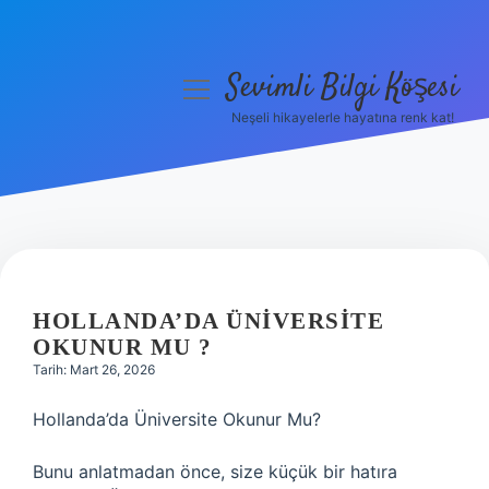
Sevimli Bilgi Köşesi
menüyü
aç
Neşeli hikayelerle hayatına renk kat!
Anasayfa
Gizlilik Politikası
Yasal Uyarı
Hakkımızda
HOLLANDA’DA ÜNIVERSITE
OKUNUR MU ?
Tarih: Mart 26, 2026
Hollanda’da Üniversite Okunur Mu?
Bunu anlatmadan önce, size küçük bir hatıra