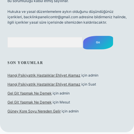
bu sorumluluğu kabul etmiş sayılırlar.
Hukuka ve yasal düzenlemelere aykırı olduğunu düşündüğünüz
içerikleri,
backlinkpanelicomtr@gmail.com
adresine bildirmeniz halinde,
ilgili içerikler yasal süre içerisinde sitemizden kaldırılacaktır.
Arama
SON YORUMLAR
Hangi Psikiyatrik Hastalıklar Ehliyet Alamaz
için
admin
Hangi Psikiyatrik Hastalıklar Ehliyet Alamaz
için
Suat
Gel Git Yapmak Ne Demek
için
admin
Gel Git Yapmak Ne Demek
için
Mesut
Güney Kore Soyu Nereden Gelir
için
admin