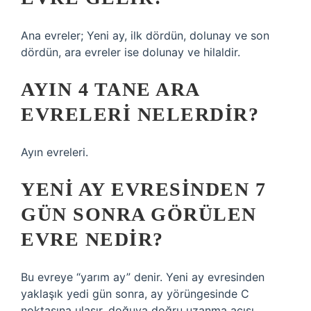
Ana evreler; Yeni ay, ilk dördün, dolunay ve son
dördün, ara evreler ise dolunay ve hilaldir.
AYIN 4 TANE ARA
EVRELERI NELERDIR?
Ayın evreleri.
YENI AY EVRESINDEN 7
GÜN SONRA GÖRÜLEN
EVRE NEDIR?
Bu evreye “yarım ay” denir. Yeni ay evresinden
yaklaşık yedi gün sonra, ay yörüngesinde C
noktasına ulaşır, doğuya doğru uzanma açısı