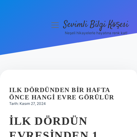
Sevimli Bilgi Köşesi
menüyü
aç
Neşeli hikayelerle hayatına renk kat!
Anasayfa
Gizlilik Politikası
Yasal Uyarı
Hakkımızda
ILK DÖRDÜNDEN BIR HAFTA
ÖNCE HANGI EVRE GÖRÜLÜR
Tarih: Kasım 27, 2024
İLK DÖRDÜN
EVRESINDEN 1