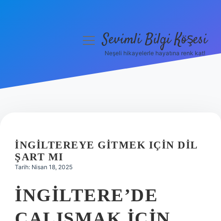
Sevimli Bilgi Köşesi
menüyü
aç
Neşeli hikayelerle hayatına renk kat!
Anasayfa
Gizlilik Politikası
Yasal Uyarı
Hakkımızda
İNGILTEREYE GITMEK IÇIN DIL
ŞART MI
Tarih: Nisan 18, 2025
İNGILTERE’DE
ÇALIŞMAK IÇIN