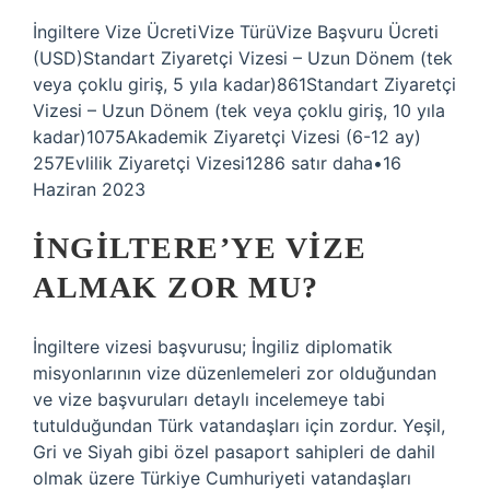
İngiltere Vize ÜcretiVize TürüVize Başvuru Ücreti
(USD)Standart Ziyaretçi Vizesi – Uzun Dönem (tek
veya çoklu giriş, 5 yıla kadar)861Standart Ziyaretçi
Vizesi – Uzun Dönem (tek veya çoklu giriş, 10 yıla
kadar)1075Akademik Ziyaretçi Vizesi (6-12 ay)
257Evlilik Ziyaretçi Vizesi1286 satır daha•16
Haziran 2023
İNGILTERE’YE VIZE
ALMAK ZOR MU?
İngiltere vizesi başvurusu; İngiliz diplomatik
misyonlarının vize düzenlemeleri zor olduğundan
ve vize başvuruları detaylı incelemeye tabi
tutulduğundan Türk vatandaşları için zordur. Yeşil,
Gri ve Siyah gibi özel pasaport sahipleri de dahil
olmak üzere Türkiye Cumhuriyeti vatandaşları