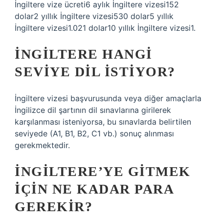
İngiltere vize ücreti6 aylık İngiltere vizesi152
dolar2 yıllık İngiltere vizesi530 dolar5 yıllık
İngiltere vizesi1.021 dolar10 yıllık İngiltere vizesi1.
İNGILTERE HANGI
SEVIYE DIL ISTIYOR?
İngiltere vizesi başvurusunda veya diğer amaçlarla
İngilizce dil şartının dil sınavlarına girilerek
karşılanması isteniyorsa, bu sınavlarda belirtilen
seviyede (A1, B1, B2, C1 vb.) sonuç alınması
gerekmektedir.
İNGILTERE’YE GITMEK
IÇIN NE KADAR PARA
GEREKIR?