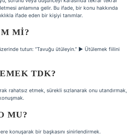
nuyu, sorunu veya düşünceyi kafasında tekrar tekrar
iletmesi anlamına gelir. Bu ifade, bir konu hakkında
klıkla ifade eden bir kişiyi tanımlar.
IM MI?
üzerinde tutun: “Tavuğu ütüleyin.” ► Ütülemek fiilini
DEMEK TDK?
rak rahatsız etmek, sürekli sızlanarak onu utandırmak,
 konuşmak.
O MU?
ere konuşarak bir başkasını sinirlendirmek.