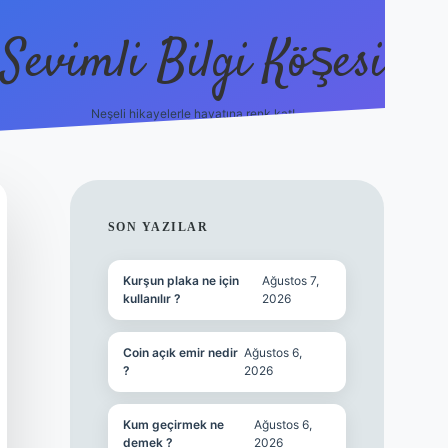
Sevimli Bilgi Köşesi
Neşeli hikayelerle hayatına renk kat!
hiltonbet güncel giriş
https://t
SIDEBAR
SON YAZILAR
Kurşun plaka ne için
Ağustos 7,
kullanılır ?
2026
Coin açık emir nedir
Ağustos 6,
?
2026
Kum geçirmek ne
Ağustos 6,
demek ?
2026