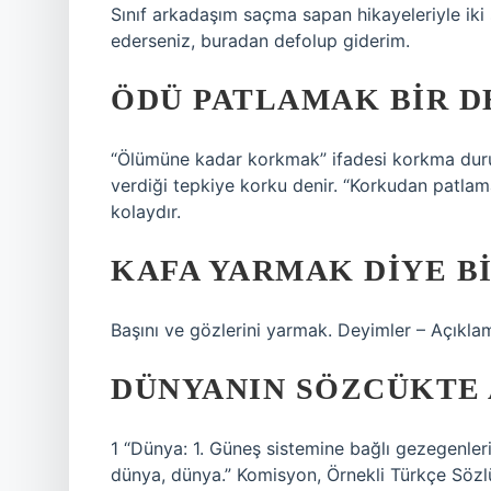
Sınıf arkadaşım saçma sapan hikayeleriyle iki 
ederseniz, buradan defolup giderim.
ÖDÜ PATLAMAK BIR D
“Ölümüne kadar korkmak” ifadesi korkma durumun
verdiği tepkiye korku denir. “Korkudan patlam
kolaydır.
KAFA YARMAK DIYE BI
Başını ve gözlerini yarmak. Deyimler – Açıkla
DÜNYANIN SÖZCÜKTE 
1 “Dünya: 1. Güneş sistemine bağlı gezegenler
dünya, dünya.” Komisyon, Örnekli Türkçe Sözlük,