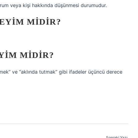
 durum veya kişi hakkında düşünmesi durumudur.
EYIM MIDIR?
YIM MIDIR?
nmek” ve “aklında tutmak” gibi ifadeler üçüncü derece
Sonraki Yazı