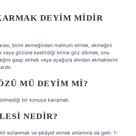
KARMAK DEYIM MIDIR
rası, birini ekmeğinden mahrum etmek, ekmeğini
 veya gözüne kestirdiği birine göz dikmek, onu
ğini gasp etmek veya ayağıyla elinden ekmeklerini
ardır.
ÖZÜ MÜ DEYIM MI?
a bilmediği bir konuya karışmak.
ESI NEDIR?
kli sızlanmak ve şikâyet etmek anlamına da gelir. 1-