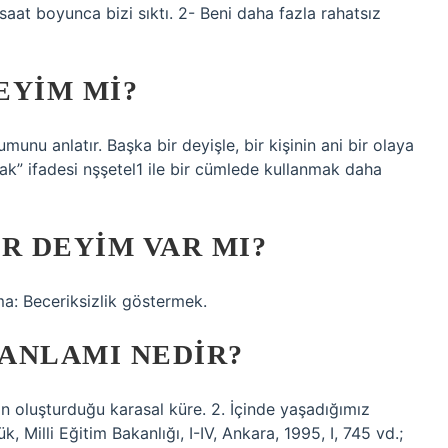
saat boyunca bizi sıktı. 2- Beni daha fazla rahatsız
EYIM MI?
u anlatır. Başka bir deyişle, bir kişinin ani bir olaya
ak” ifadesi nşşetel1 ile bir cümlede kullanmak daha
R DEYIM VAR MI?
ma: Beceriksizlik göstermek.
ANLAMI NEDIR?
in oluşturduğu karasal küre. 2. İçinde yaşadığımız
 Milli Eğitim Bakanlığı, I-IV, Ankara, 1995, I, 745 vd.;