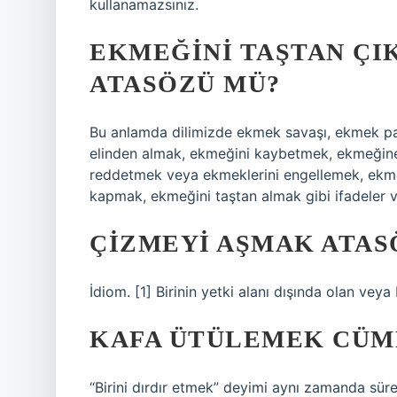
kullanamazsınız.
EKMEĞINI TAŞTAN ÇI
ATASÖZÜ MÜ?
Bu anlamda dilimizde ekmek savaşı, ekmek pa
elinden almak, ekmeğini kaybetmek, ekmeğine
reddetmek veya ekmeklerini engellemek, ekme
kapmak, ekmeğini taştan almak gibi ifadeler v
ÇIZMEYI AŞMAK ATAS
İdiom. [1] Birinin yetki alanı dışında olan vey
KAFA ÜTÜLEMEK CÜML
“Birini dırdır etmek” deyimi aynı zamanda süre