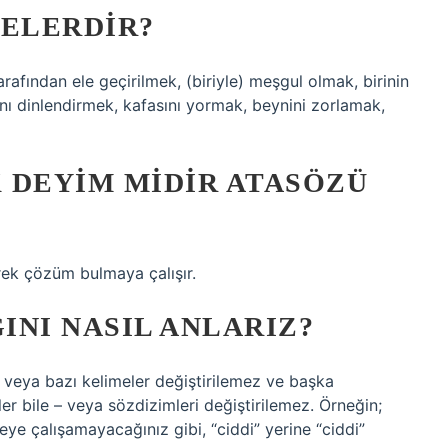
NELERDIR?
arafından ele geçirilmek, (biriyle) meşgul olmak, birinin
ını dinlendirmek, kafasını yormak, beynini zorlamak,
 DEYIM MIDIR ATASÖZÜ
rek çözüm bulmaya çalışır.
INI NASIL ANLARIZ?
üm veya bazı kelimeler değiştirilemez ve başka
er bile – veya sözdizimleri değiştirilemez. Örneğin;
ye çalışamayacağınız gibi, “ciddi” yerine “ciddi”