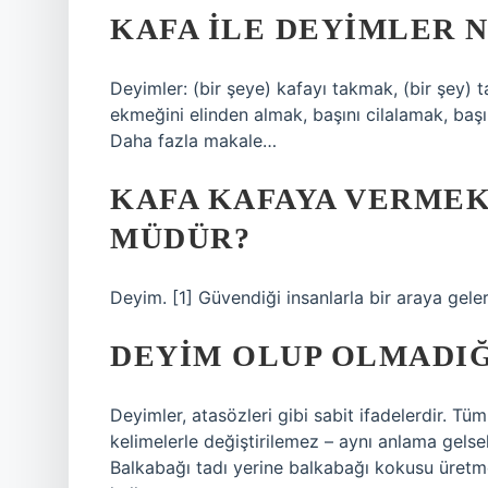
KAFA ILE DEYIMLER 
Deyimler: (bir şeye) kafayı takmak, (bir şey) t
ekmeğini elinden almak, başını cilalamak, baş
Daha fazla makale…
KAFA KAFAYA VERMEK
MÜDÜR?
Deyim. [1] Güvendiği insanlarla bir araya gele
DEYIM OLUP OLMADIĞ
Deyimler, atasözleri gibi sabit ifadelerdir. T
kelimelerle değiştirilemez – aynı anlama gelsel
Balkabağı tadı yerine balkabağı kokusu üretme