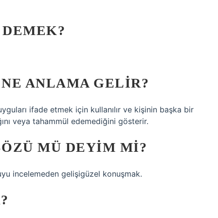
 DEMEK?
NE ANLAMA GELIR?
guları ifade etmek için kullanılır ve kişinin başka bir
ğını veya tahammül edemediğini gösterir.
ÖZÜ MÜ DEYIM MI?
uyu incelemeden gelişigüzel konuşmak.
?