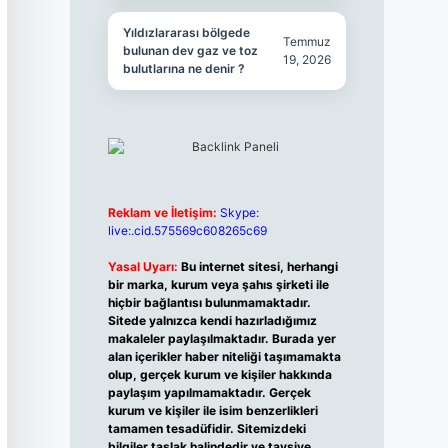
Yıldızlararası bölgede
Temmuz
bulunan dev gaz ve toz
19, 2026
bulutlarına ne denir ?
Reklam ve İletişim:
Skype:
live:.cid.575569c608265c69
Yasal Uyarı:
Bu internet sitesi, herhangi
bir marka, kurum veya şahıs şirketi ile
hiçbir bağlantısı bulunmamaktadır.
Sitede yalnızca kendi hazırladığımız
makaleler paylaşılmaktadır. Burada yer
alan içerikler haber niteliği taşımamakta
olup, gerçek kurum ve kişiler hakkında
paylaşım yapılmamaktadır. Gerçek
kurum ve kişiler ile isim benzerlikleri
tamamen tesadüfidir. Sitemizdeki
bilgiler taslak halindedir ve tavsiye