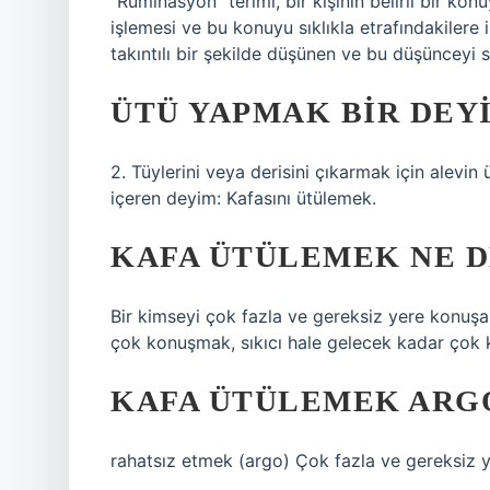
“Ruminasyon” terimi, bir kişinin belirli bir ko
işlemesi ve bu konuyu sıklıkla etrafındakilere 
takıntılı bir şekilde düşünen ve bu düşünceyi sı
ÜTÜ YAPMAK BIR DEY
2. Tüylerini veya derisini çıkarmak için alevin 
içeren deyim: Kafasını ütülemek.
KAFA ÜTÜLEMEK NE 
Bir kimseyi çok fazla ve gereksiz yere konuşa
çok konuşmak, sıkıcı hale gelecek kadar çok
KAFA ÜTÜLEMEK ARG
rahatsız etmek (argo) Çok fazla ve gereksiz y