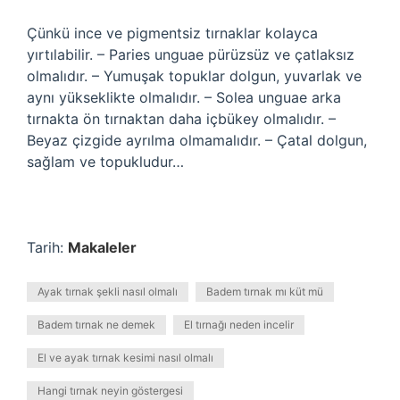
Çünkü ince ve pigmentsiz tırnaklar kolayca
yırtılabilir. – Paries unguae pürüzsüz ve çatlaksız
olmalıdır. – Yumuşak topuklar dolgun, yuvarlak ve
aynı yükseklikte olmalıdır. – Solea unguae arka
tırnakta ön tırnaktan daha içbükey olmalıdır. –
Beyaz çizgide ayrılma olmamalıdır. – Çatal dolgun,
sağlam ve topukludur…
Tarih:
Makaleler
Ayak tırnak şekli nasıl olmalı
Badem tırnak mı küt mü
Badem tırnak ne demek
El tırnağı neden incelir
El ve ayak tırnak kesimi nasıl olmalı
Hangi tırnak neyin göstergesi