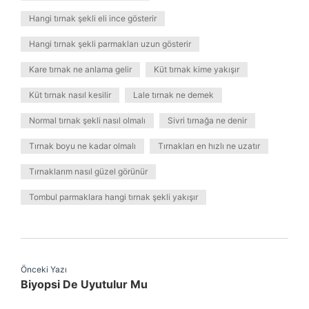
Hangi tırnak şekli eli ince gösterir
Hangi tırnak şekli parmakları uzun gösterir
Kare tırnak ne anlama gelir
Küt tırnak kime yakışır
Küt tırnak nasıl kesilir
Lale tırnak ne demek
Normal tırnak şekli nasıl olmalı
Sivri tırnağa ne denir
Tırnak boyu ne kadar olmalı
Tırnakları en hızlı ne uzatır
Tırnaklarım nasıl güzel görünür
Tombul parmaklara hangi tırnak şekli yakışır
Önceki Yazı
Biyopsi De Uyutulur Mu