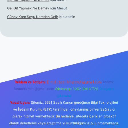
Gel Git Yapmak Ne Demek
için
Mesut
Güney Kore Soyu Nereden Gelir
için
admin
iriş
https://tulipbett.net/
Reklam ve İletişim:
E-mail:
backlinkpaneli@gmail.com
Teams:
forumhizmeti@gmail.com
Whatsapp: 0262 606 0 726
Telegram:
@karabul
Yasal Uyarı:
Sitemiz, 5651 Sayılı Kanun gereğince Bilgi Teknolojileri
ve İletişim Kurumu (BTK) tarafından onaylanmış bir Yer Sağlayıcı
olarak hizmet vermektedir. Bu nedenle, sitedeki içerikleri proaktif
olarak denetleme veya araştırma yükümlülüğümüz bulunmamaktadır.