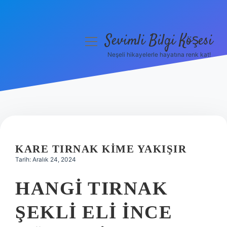
Sevimli Bilgi Köşesi
menüyü
aç
Neşeli hikayelerle hayatına renk kat!
Anasayfa
Gizlilik Politikası
Yasal Uyarı
Hakkımızda
KARE TIRNAK KIME YAKIŞIR
Tarih: Aralık 24, 2024
HANGI TIRNAK
ŞEKLI ELI INCE