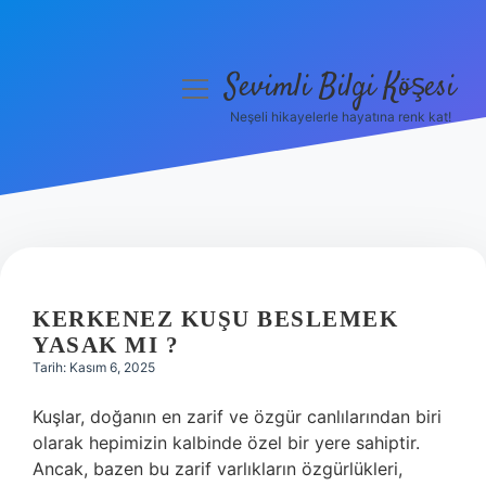
Sevimli Bilgi Köşesi
menüyü
aç
Neşeli hikayelerle hayatına renk kat!
Anasayfa
Gizlilik Politikası
Yasal Uyarı
Hakkımızda
KERKENEZ KUŞU BESLEMEK
YASAK MI ?
Tarih: Kasım 6, 2025
Kuşlar, doğanın en zarif ve özgür canlılarından biri
olarak hepimizin kalbinde özel bir yere sahiptir.
Ancak, bazen bu zarif varlıkların özgürlükleri,