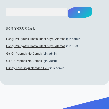
Arama
SON YORUMLAR
Hangi Psikiyatrik Hastalıklar Ehliyet Alamaz
için
admin
Hangi Psikiyatrik Hastalıklar Ehliyet Alamaz
için
Suat
Gel Git Yapmak Ne Demek
için
admin
Gel Git Yapmak Ne Demek
için
Mesut
Güney Kore Soyu Nereden Gelir
için
admin
ttps://tulipbett.net/