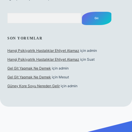
Arama
SON YORUMLAR
Hangi Psikiyatrik Hastalıklar Ehliyet Alamaz
için
admin
Hangi Psikiyatrik Hastalıklar Ehliyet Alamaz
için
Suat
Gel Git Yapmak Ne Demek
için
admin
Gel Git Yapmak Ne Demek
için
Mesut
Güney Kore Soyu Nereden Gelir
için
admin
riş
https://tulipbett.net/