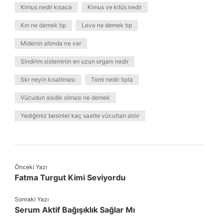
Kimus nedir kısaca
Kimus ve kilüs nedir
Kın ne demek tıp
Levo ne demek tıp
Midenin altında ne var
Sindirim sisteminin en uzun organı nedir
Skr neyin kısaltması
Tomi nedir tıpta
Vücudun asidik olması ne demek
Yediğimiz besinler kaç saatte vücuttan atılır
Önceki Yazı
Fatma Turgut Kimi Seviyordu
Sonraki Yazı
Serum Aktif Bağışıklık Sağlar Mı