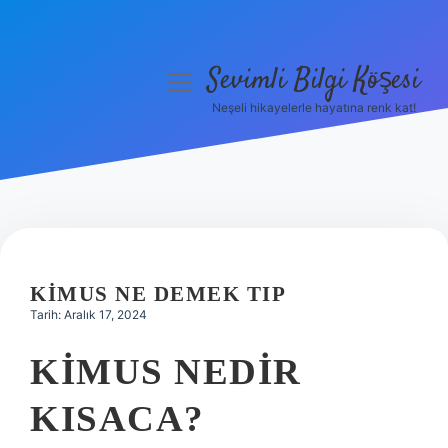
Sevimli Bilgi Köşesi
menüyü
aç
Neşeli hikayelerle hayatına renk kat!
Anasayfa
Gizlilik Politikası
Yasal Uyarı
Hakkımızda
KIMUS NE DEMEK TIP
Tarih: Aralık 17, 2024
KIMUS NEDIR
KISACA?