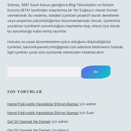
Sitemiz, 5651 Sayılı Kanun gereğince Bilgi Teknolojileri ve İletişim
Kurumu (BTK) tarafından onaylanmış bir Yer Sağlayıcı olarak hizmet
vermektedir. Bu nedenle, sitedeki içerikleri proaktif olarak denetleme
veya araştırma yükümlülüğümüz bulunmamaktadır. Ancak, üyelerimiz
yazdıkları içeriklerin sorumluluğunu taşımakta olup, siteye üye olarak
bu sorumluluğu kabul etmiş sayılırlar.
Hukuka ve yasal düzenlemelere aykırı olduğunu düşündüğünüz
içerikleri,
backlinkpanelicomtr@gmail.com
adresine bildirmeniz halinde,
ilgili içerikler yasal süre içerisinde sitemizden kaldırılacaktır.
Arama
SON YORUMLAR
Hangi Psikiyatrik Hastalıklar Ehliyet Alamaz
için
admin
Hangi Psikiyatrik Hastalıklar Ehliyet Alamaz
için
Suat
Gel Git Yapmak Ne Demek
için
admin
Gel Git Yapmak Ne Demek
için
Mesut