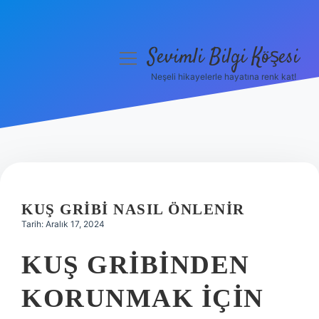
Sevimli Bilgi Köşesi
menüyü
aç
Neşeli hikayelerle hayatına renk kat!
Anasayfa
Gizlilik Politikası
Yasal Uyarı
Hakkımızda
KUŞ GRIBI NASIL ÖNLENIR
Tarih: Aralık 17, 2024
KUŞ GRIBINDEN
KORUNMAK IÇIN