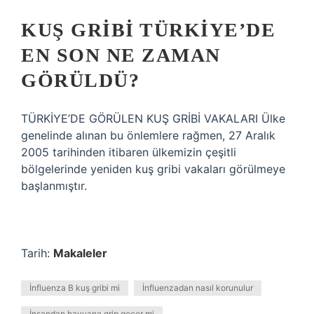
KUŞ GRIBI TÜRKIYE’DE
EN SON NE ZAMAN
GÖRÜLDÜ?
TÜRKİYE’DE GÖRÜLEN KUŞ GRİBİ VAKALARI Ülke
genelinde alınan bu önlemlere rağmen, 27 Aralık
2005 tarihinden itibaren ülkemizin çeşitli
bölgelerinde yeniden kuş gribi vakaları görülmeye
başlanmıştır.
Tarih:
Makaleler
İnfluenza B kuş gribi mi
İnfluenzadan nasıl korunulur
İnsandan hayvana grip geçer mi