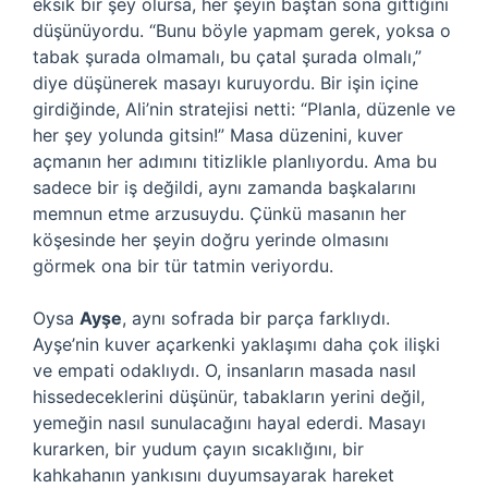
eksik bir şey olursa, her şeyin baştan sona gittiğini
düşünüyordu. “Bunu böyle yapmam gerek, yoksa o
tabak şurada olmamalı, bu çatal şurada olmalı,”
diye düşünerek masayı kuruyordu. Bir işin içine
girdiğinde, Ali’nin stratejisi netti: “Planla, düzenle ve
her şey yolunda gitsin!” Masa düzenini, kuver
açmanın her adımını titizlikle planlıyordu. Ama bu
sadece bir iş değildi, aynı zamanda başkalarını
memnun etme arzusuydu. Çünkü masanın her
köşesinde her şeyin doğru yerinde olmasını
görmek ona bir tür tatmin veriyordu.
Oysa
Ayşe
, aynı sofrada bir parça farklıydı.
Ayşe’nin kuver açarkenki yaklaşımı daha çok ilişki
ve empati odaklıydı. O, insanların masada nasıl
hissedeceklerini düşünür, tabakların yerini değil,
yemeğin nasıl sunulacağını hayal ederdi. Masayı
kurarken, bir yudum çayın sıcaklığını, bir
kahkahanın yankısını duyumsayarak hareket