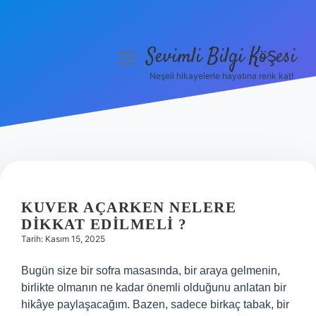
Sevimli Bilgi Köşesi
menüyü
aç
Neşeli hikayelerle hayatına renk kat!
Anasayfa
Gizlilik Politikası
Yasal Uyarı
Hakkımızda
KUVER AÇARKEN NELERE
DIKKAT EDILMELI ?
Tarih: Kasım 15, 2025
Bugün size bir sofra masasında, bir araya gelmenin,
birlikte olmanın ne kadar önemli olduğunu anlatan bir
hikâye paylaşacağım. Bazen, sadece birkaç tabak, bir