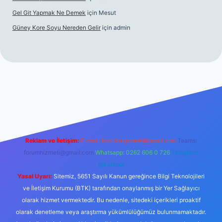
Gel Git Yapmak Ne Demek
için
Mesut
Güney Kore Soyu Nereden Gelir
için
admin
riş
https://tulipbett.net/
Reklam ve İletişim:
E-mail:
backlinkpaneli@gmail.com
Teams:
forumhizmeti@gmail.com
Whatsapp: 0262 606 0 726
Telegram:
@karabul
Yasal Uyarı:
Sitemiz, 5651 Sayılı Kanun gereğince Bilgi Teknolojileri
ve İletişim Kurumu (BTK) tarafından onaylanmış bir Yer Sağlayıcı
olarak hizmet vermektedir. Bu nedenle, sitedeki içerikleri proaktif
olarak denetleme veya araştırma yükümlülüğümüz bulunmamaktadır.