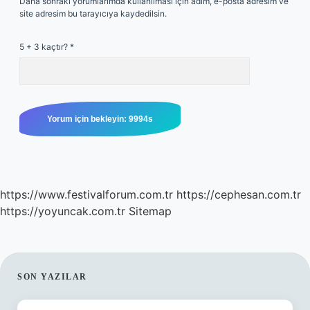
Daha sonraki yorumlarımda kullanılması için adım, e-posta adresim ve
site adresim bu tarayıcıya kaydedilsin.
5 + 3 kaçtır?
*
https://www.festivalforum.com.tr
https://cephesan.com.tr
https://yoyuncak.com.tr
Sitemap
SIDEBAR
SON YAZILAR