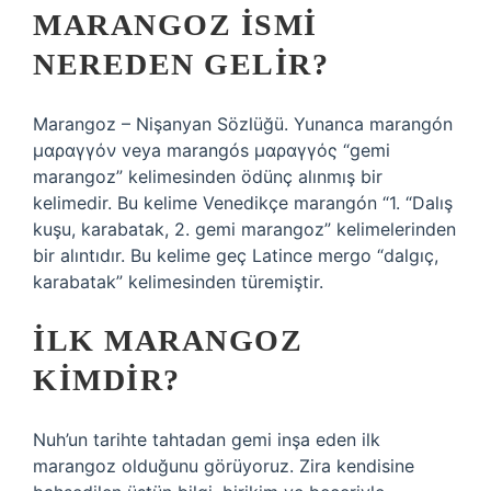
MARANGOZ ISMI
NEREDEN GELIR?
Marangoz – Nişanyan Sözlüğü. Yunanca marangón
μαραγγόν veya marangós μαραγγός “gemi
marangoz” kelimesinden ödünç alınmış bir
kelimedir. Bu kelime Venedikçe marangón “1. “Dalış
kuşu, karabatak, 2. gemi marangoz” kelimelerinden
bir alıntıdır. Bu kelime geç Latince mergo “dalgıç,
karabatak” kelimesinden türemiştir.
İLK MARANGOZ
KIMDIR?
Nuh’un tarihte tahtadan gemi inşa eden ilk
marangoz olduğunu görüyoruz. Zira kendisine