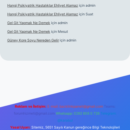
Hangi Psikiyatrik Hastalıklar Ehliyet Alamaz
için
admin
Hangi Psikiyatrik Hastalıklar Ehliyet Alamaz
için
Suat
Gel Git Yapmak Ne Demek
için
admin
Gel Git Yapmak Ne Demek
için
Mesut
Güney Kore Soyu Nereden Gelir
için
admin
tps://tulipbett.net/
Reklam ve İletişim:
E-mail:
backlinkpaneli@gmail.com
Teams:
forumhizmeti@gmail.com
Whatsapp: 0262 606 0 726
Telegram:
@karabul
Yasal Uyarı:
Sitemiz, 5651 Sayılı Kanun gereğince Bilgi Teknolojileri