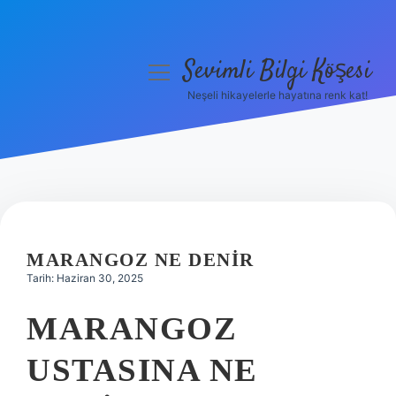
Sevimli Bilgi Köşesi
menüyü
aç
Neşeli hikayelerle hayatına renk kat!
Anasayfa
Gizlilik Politikası
Yasal Uyarı
Hakkımızda
MARANGOZ NE DENIR
Tarih: Haziran 30, 2025
MARANGOZ
USTASINA NE