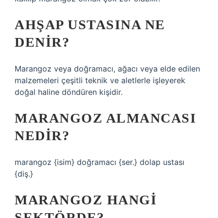
AHŞAP USTASINA NE
DENIR?
Marangoz veya doğramacı, ağacı veya elde edilen
malzemeleri çeşitli teknik ve aletlerle işleyerek
doğal haline döndüren kişidir.
MARANGOZ ALMANCASI
NEDIR?
marangoz {isim} doğramacı {ser.} dolap ustası
{diş.}
MARANGOZ HANGI
SEKTÖRDE?