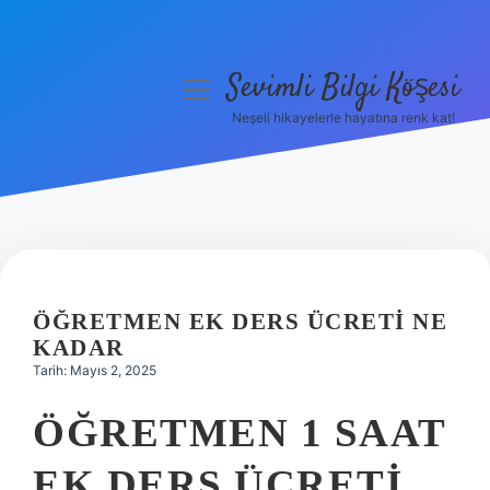
Sevimli Bilgi Köşesi
menüyü
aç
Neşeli hikayelerle hayatına renk kat!
Anasayfa
Gizlilik Politikası
Yasal Uyarı
Hakkımızda
ÖĞRETMEN EK DERS ÜCRETI NE
KADAR
Tarih: Mayıs 2, 2025
ÖĞRETMEN 1 SAAT
EK DERS ÜCRETI