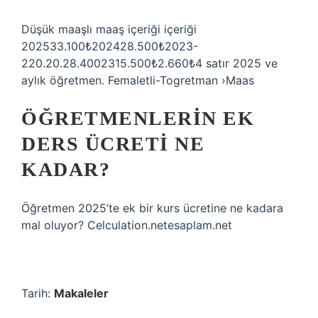
Düşük maaşlı maaş içeriği içeriği
202533.100₺202428.500₺2023-
220.20.28.4002315.500₺2.660₺4 satır 2025 ve
aylık öğretmen. Femaletli-Togretman ›Maas
ÖĞRETMENLERIN EK
DERS ÜCRETI NE
KADAR?
Öğretmen 2025’te ek bir kurs ücretine ne kadara
mal oluyor? Celculation.netesaplam.net
Tarih:
Makaleler