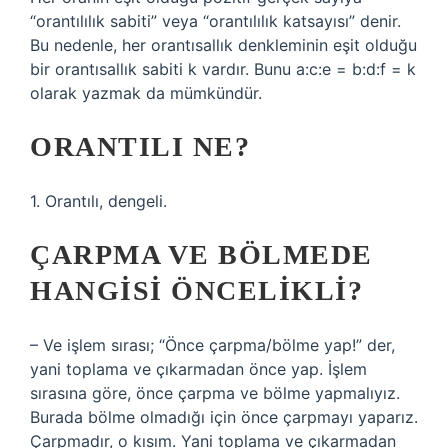
“orantılılık sabiti” veya “orantılılık katsayısı” denir.
Bu nedenle, her orantısallık denkleminin eşit olduğu
bir orantısallık sabiti k vardır. Bunu a:c:e = b:d:f = k
olarak yazmak da mümkündür.
ORANTILI NE?
1. Orantılı, dengeli.
ÇARPMA VE BÖLMEDE
HANGISI ÖNCELIKLI?
– Ve işlem sırası; “Önce çarpma/bölme yap!” der,
yani toplama ve çıkarmadan önce yap. İşlem
sırasına göre, önce çarpma ve bölme yapmalıyız.
Burada bölme olmadığı için önce çarpmayı yaparız.
Çarpmadır, o kısım. Yani toplama ve çıkarmadan