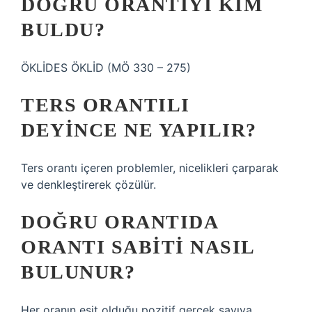
DOĞRU ORANTIYI KIM
BULDU?
ÖKLİDES ÖKLİD (MÖ 330 – 275)
TERS ORANTILI
DEYINCE NE YAPILIR?
Ters orantı içeren problemler, nicelikleri çarparak
ve denkleştirerek çözülür.
DOĞRU ORANTIDA
ORANTI SABITI NASIL
BULUNUR?
Her oranın eşit olduğu pozitif gerçek sayıya