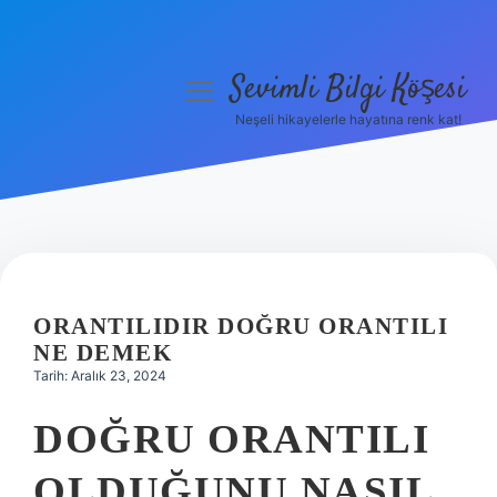
Sevimli Bilgi Köşesi
menüyü
aç
Neşeli hikayelerle hayatına renk kat!
Anasayfa
Gizlilik Politikası
Yasal Uyarı
Hakkımızda
ORANTILIDIR DOĞRU ORANTILI
NE DEMEK
Tarih: Aralık 23, 2024
DOĞRU ORANTILI
OLDUĞUNU NASIL