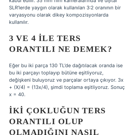
kabul edilir. 35 mm film kameralarında ve dijital
SLR’lerde yaygın olarak kullanılan 3:2 oranının bir
varyasyonu olarak dikey kompozisyonlarda
kullanılır.
3 VE 4 ILE TERS
ORANTILI NE DEMEK?
Eğer bu iki parça 130 TL’de dağıtılacak oranda ise
bu iki parçayı toplayıp bütüne eşitliyoruz,
değişkeni buluyoruz ve parçalar ortaya çıkıyor. 3x
+ (X/4) = (13x/4), şimdi toplama eşitliyoruz. Sonuç
x = 40.
İKI ÇOKLUĞUN TERS
ORANTILI OLUP
OLMADIĞINI NASIL