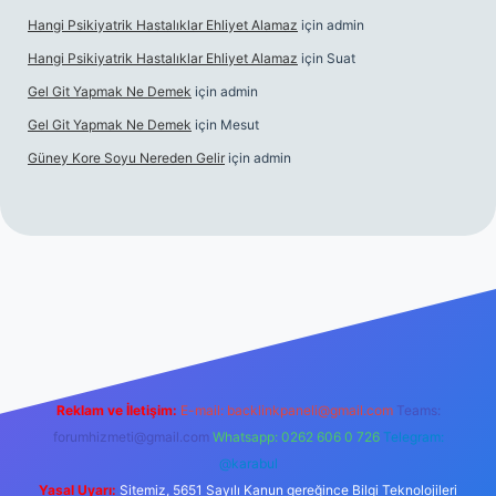
Hangi Psikiyatrik Hastalıklar Ehliyet Alamaz
için
admin
Hangi Psikiyatrik Hastalıklar Ehliyet Alamaz
için
Suat
Gel Git Yapmak Ne Demek
için
admin
Gel Git Yapmak Ne Demek
için
Mesut
Güney Kore Soyu Nereden Gelir
için
admin
ps://tulipbett.net/
Reklam ve İletişim:
E-mail:
backlinkpaneli@gmail.com
Teams:
forumhizmeti@gmail.com
Whatsapp: 0262 606 0 726
Telegram:
@karabul
Yasal Uyarı:
Sitemiz, 5651 Sayılı Kanun gereğince Bilgi Teknolojileri