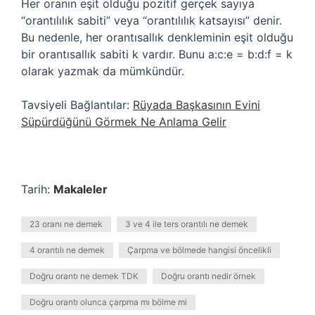
Her oranın eşit olduğu pozitif gerçek sayıya
“orantılılık sabiti” veya “orantılılık katsayısı” denir.
Bu nedenle, her orantısallık denkleminin eşit olduğu
bir orantısallık sabiti k vardır. Bunu a:c:e = b:d:f = k
olarak yazmak da mümkündür.
Tavsiyeli Bağlantılar:
Rüyada Başkasının Evini
Süpürdüğünü Görmek Ne Anlama Gelir
Tarih:
Makaleler
23 oranı ne demek
3 ve 4 ile ters orantılı ne demek
4 orantılı ne demek
Çarpma ve bölmede hangisi öncelikli
Doğru orantı ne demek TDK
Doğru orantı nedir örnek
Doğru orantı olunca çarpma mı bölme mi