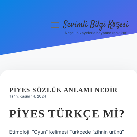
Sevimli Bilgi Köşesi
menüyü
aç
Neşeli hikayelerle hayatına renk kat!
Anasayfa
Gizlilik Politikası
Yasal Uyarı
Hakkımızda
PIYES SÖZLÜK ANLAMI NEDIR
Tarih: Kasım 14, 2024
PIYES TÜRKÇE MI?
Etimoloji. “Oyun” kelimesi Türkçede “zihnin ürünü”