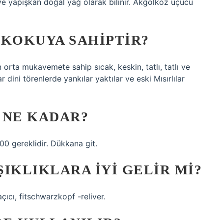
 ve yapışkan doğal yağ olarak bilinir. Akgölköz uçucu
R KOKUYA SAHIPTIR?
orta mukavemete sahip sıcak, keskin, tatlı, tatlı ve
 dini törenlerde yankılar yaktılar ve eski Mısırlılar
I NE KADAR?
0 gereklidir. Dükkana git.
IKLIKLARA IYI GELIR MI?
 açıcı, fitschwarzkopf -reliver.