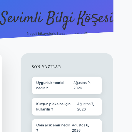
Sevimli Bilgi Köşesi
Neşeli hikayelerle hayatına renk kat!
hiltonbet güncel giriş
https:/
SIDEBAR
SON YAZILAR
Uygunluk teorisi
Ağustos 9,
nedir ?
2026
Kurşun plaka ne için
Ağustos 7,
kullanılır ?
2026
Coin açık emir nedir
Ağustos 6,
?
2026