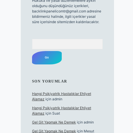
Hukuka ve yasal düzenlemelere aykırı
olduğunu düşündüğünüz içerikleri,
backlinkpanelicomtr@gmail.com
adresine
bildirmeniz halinde, ilgili içerikler yasal
süre içerisinde sitemizden kaldırılacaktır.
Arama
SON YORUMLAR
Hangi Psikiyatrik Hastalıklar Ehliyet
Alamaz
için
admin
Hangi Psikiyatrik Hastalıklar Ehliyet
Alamaz
için
Suat
Gel Git Yapmak Ne Demek
için
admin
Gel Git Yapmak Ne Demek
için
Mesut