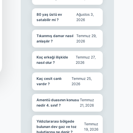
80 yaş üstü ev
Ağustos 3,
satabilir mi ?
2026
Tıkanmış damar nasıl
Temmuz 29,
anlaşılır ?
2026
Koç erkeği ilişkide
Temmuz 27,
nasıl olur ?
2026
Kaç cesit canlı
Temmuz 25,
vardır ?
2026
Amentü duasının konusu
Temmuz
nedir 4. sınıf ?
21, 2026
Yıldızlararası bölgede
Temmuz
bulunan dev gaz ve toz
19, 2026
bulutlarına ne denir ?