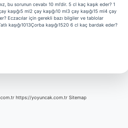
z, bu sorunun cevabı 10 ml’dir. 5 cl kaç kaşık eder? 1
e1 çay kaşığı5 ml2 çay kaşığı10 ml3 çay kaşığı15 ml4 çay
r? Eczacılar için gerekli bazı bilgiler ve tablolar
lı kaşığı1013Çorba kaşığı1520 6 cl kaç bardak eder?
.com.tr
https://yoyuncak.com.tr
Sitemap