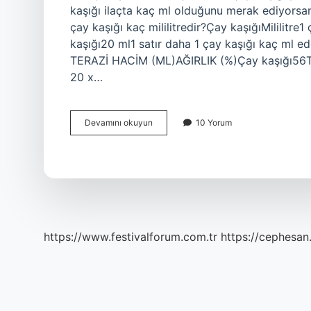
kaşığı ilaçta kaç ml olduğunu merak ediyorsanı
çay kaşığı kaç mililitredir?Çay kaşığıMililitr
kaşığı20 ml1 satır daha 1 çay kaşığı kaç ml ede
TERAZİ HACİM (ML)AĞIRLIK (%)Çay kaşığı56Tat
20 x…
1
Devamını okuyun
10 Yorum
Çay
Kaşığı
Kaç
Cl
https://www.festivalforum.com.tr
https://cephesan