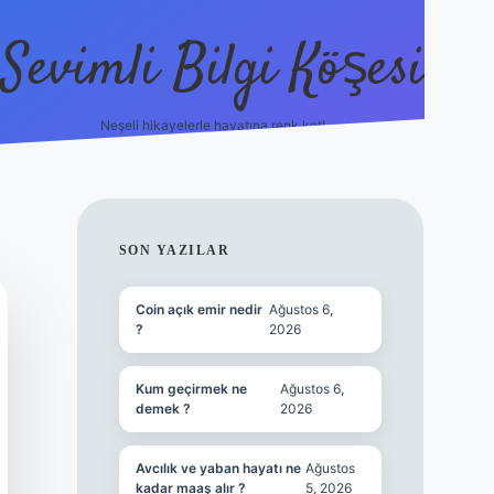
Sevimli Bilgi Köşesi
Neşeli hikayelerle hayatına renk kat!
hiltonbet güncel giriş
h
SIDEBAR
SON YAZILAR
Coin açık emir nedir
Ağustos 6,
?
2026
Kum geçirmek ne
Ağustos 6,
demek ?
2026
Avcılık ve yaban hayatı ne
Ağustos
kadar maaş alır ?
5, 2026