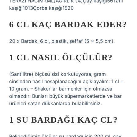
TERAZİ HACİM (ML)AĞIRLIK (%)Çay kaşığı56Tatlı
kaşığı1013Çorba kaşığı1520
6 CL KAÇ BARDAK EDER?
20 x Bardak, 6 cl, plastik, şeffaf (5 x 5,5 cm).
1 CL NASIL ÖLÇÜLÜR?
(Santilitre) ölçüsü sizi korkutuyorsa, gram
cinsinden nasıl hesaplanacağını açıklayalım: 1 cl =
10 gram. – Shaker’lar barmenler için olmazsa
olmazdır: Bunları büyük süpermarketlerde ve bar
ürünleri satan dükkanlarda bulabilirsiniz.
1 SU BARDAĞI KAÇ CL?
Belirlediğimiz ölçüler su bardağı için 200 ml, çay