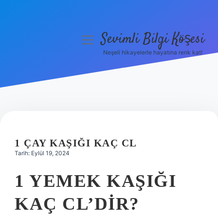
Sevimli Bilgi Köşesi
menüyü
aç
Neşeli hikayelerle hayatına renk kat!
Anasayfa
Gizlilik Politikası
Yasal Uyarı
Hakkımızda
1 ÇAY KAŞIĞI KAÇ CL
Tarih: Eylül 19, 2024
1 YEMEK KAŞIĞI
KAÇ CL’DIR?