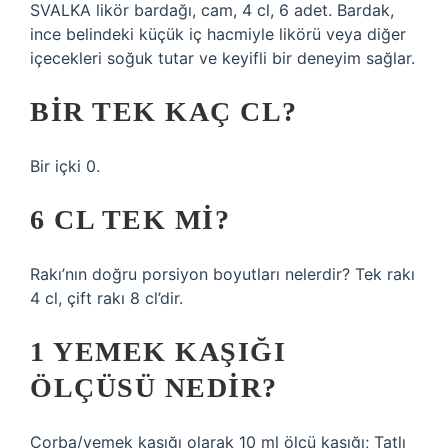
SVALKA likör bardağı, cam, 4 cl, 6 adet. Bardak,
ince belindeki küçük iç hacmiyle likörü veya diğer
içecekleri soğuk tutar ve keyifli bir deneyim sağlar.
BIR TEK KAÇ CL?
Bir içki 0.
6 CL TEK MI?
Rakı’nın doğru porsiyon boyutları nelerdir? Tek rakı
4 cl, çift rakı 8 cl’dir.
1 YEMEK KAŞIĞI
ÖLÇÜSÜ NEDIR?
Çorba/yemek kaşığı olarak 10 ml ölçü kaşığı; Tatlı