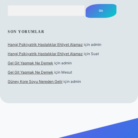
Arama
SON YORUMLAR
Hangi Psikiyatrik Hastalıklar Ehliyet Alamaz
için
admin
Hangi Psikiyatrik Hastalıklar Ehliyet Alamaz
için
Suat
Gel Git Yapmak Ne Demek
için
admin
Gel Git Yapmak Ne Demek
için
Mesut
Güney Kore Soyu Nereden Gelir
için
admin
/tulipbett.net/