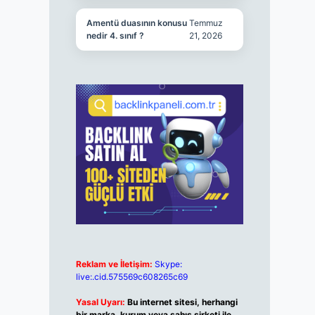
Amentü duasının konusu
Temmuz
nedir 4. sınıf ?
21, 2026
Reklam ve İletişim:
Skype:
live:.cid.575569c608265c69
Yasal Uyarı:
Bu internet sitesi, herhangi
bir marka, kurum veya şahıs şirketi ile