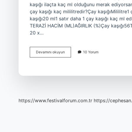
kaşığı ilaçta kaç ml olduğunu merak ediyorsanı
çay kaşığı kaç mililitredir?Çay kaşığıMililitr
kaşığı20 ml1 satır daha 1 çay kaşığı kaç ml ede
TERAZİ HACİM (ML)AĞIRLIK (%)Çay kaşığı56Tat
20 x…
1
Devamını okuyun
10 Yorum
Çay
Kaşığı
Kaç
Cl
https://www.festivalforum.com.tr
https://cephesan