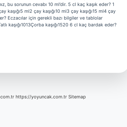
z, bu sorunun cevabı 10 ml’dir. 5 cl kaç kaşık eder? 1
e1 çay kaşığı5 ml2 çay kaşığı10 ml3 çay kaşığı15 ml4 çay
r? Eczacılar için gerekli bazı bilgiler ve tablolar
lı kaşığı1013Çorba kaşığı1520 6 cl kaç bardak eder?
.com.tr
https://yoyuncak.com.tr
Sitemap