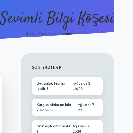
Sevimli Bilgi Köşesi
Neşeli hikayelerle hayatına renk kat!
hiltonbet güncel giri
SIDEBAR
SON YAZILAR
Uygunluk teorisi
Ağustos 9,
nedir ?
2026
Kurşun plaka ne için
Ağustos 7,
kullanılır ?
2026
Coin açık emir nedir
Ağustos 6,
?
2026