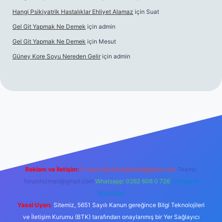
Hangi Psikiyatrik Hastalıklar Ehliyet Alamaz
için
Suat
Gel Git Yapmak Ne Demek
için
admin
Gel Git Yapmak Ne Demek
için
Mesut
Güney Kore Soyu Nereden Gelir
için
admin
cel giriş
https://tulipbett.net/
Reklam ve İletişim:
E-mail:
backlinkpaneli@gmail.com
Teams:
forumhizmeti@gmail.com
Whatsapp: 0262 606 0 726
Telegram:
@karabul
Yasal Uyarı:
Sitemiz, 5651 Sayılı Kanun gereğince Bilgi Teknolojileri
ve İletişim Kurumu (BTK) tarafından onaylanmış bir Yer Sağlayıcı