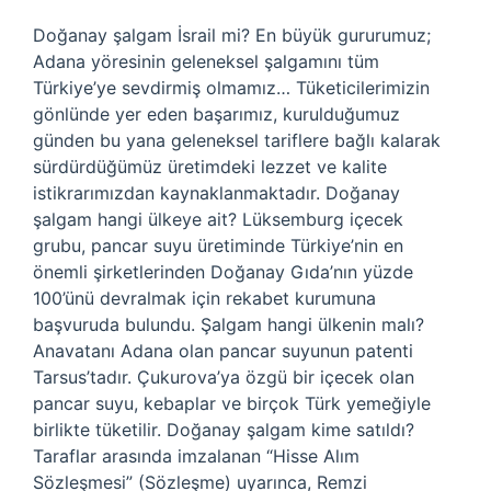
Doğanay şalgam İsrail mi? En büyük gururumuz;
Adana yöresinin geleneksel şalgamını tüm
Türkiye’ye sevdirmiş olmamız… Tüketicilerimizin
gönlünde yer eden başarımız, kurulduğumuz
günden bu yana geleneksel tariflere bağlı kalarak
sürdürdüğümüz üretimdeki lezzet ve kalite
istikrarımızdan kaynaklanmaktadır. Doğanay
şalgam hangi ülkeye ait? Lüksemburg içecek
grubu, pancar suyu üretiminde Türkiye’nin en
önemli şirketlerinden Doğanay Gıda’nın yüzde
100’ünü devralmak için rekabet kurumuna
başvuruda bulundu. Şalgam hangi ülkenin malı?
Anavatanı Adana olan pancar suyunun patenti
Tarsus’tadır. Çukurova’ya özgü bir içecek olan
pancar suyu, kebaplar ve birçok Türk yemeğiyle
birlikte tüketilir. Doğanay şalgam kime satıldı?
Taraflar arasında imzalanan “Hisse Alım
Sözleşmesi” (Sözleşme) uyarınca, Remzi