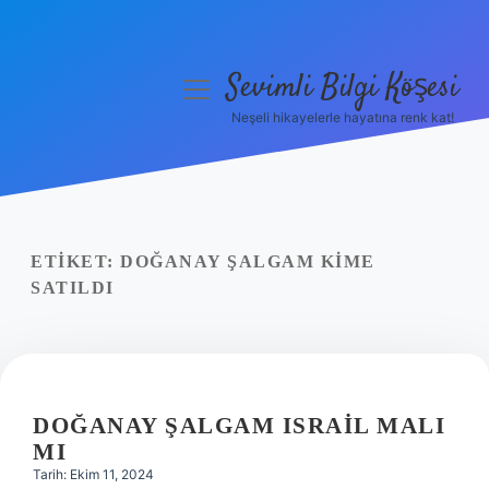
Sevimli Bilgi Köşesi
menüyü
aç
Neşeli hikayelerle hayatına renk kat!
Anasayfa
Gizlilik Politikası
Yasal Uyarı
ETIKET:
DOĞANAY ŞALGAM KIME
SATILDI
Hakkımızda
DOĞANAY ŞALGAM ISRAIL MALI
MI
Tarih: Ekim 11, 2024