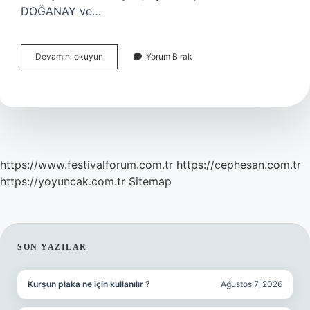
DOĞANAY ve…
Doğanay
Devamını okuyun
Yorum Bırak
Şalgam
Israil
Malı
Mı
https://www.festivalforum.com.tr
https://cephesan.com.tr
https://yoyuncak.com.tr
Sitemap
SIDEBAR
SON YAZILAR
Kurşun plaka ne için kullanılır ?
Ağustos 7, 2026