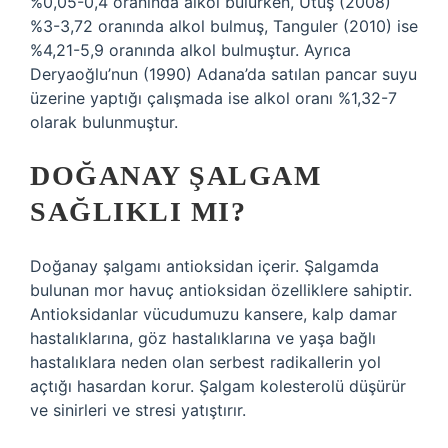
%0,05-0,4 oranında alkol bulurken, Utuş (2008)
%3-3,72 oranında alkol bulmuş, Tanguler (2010) ise
%4,21-5,9 oranında alkol bulmuştur. Ayrıca
Deryaoğlu’nun (1990) Adana’da satılan pancar suyu
üzerine yaptığı çalışmada ise alkol oranı %1,32-7
olarak bulunmuştur.
DOĞANAY ŞALGAM
SAĞLIKLI MI?
Doğanay şalgamı antioksidan içerir. Şalgamda
bulunan mor havuç antioksidan özelliklere sahiptir.
Antioksidanlar vücudumuzu kansere, kalp damar
hastalıklarına, göz hastalıklarına ve yaşa bağlı
hastalıklara neden olan serbest radikallerin yol
açtığı hasardan korur. Şalgam kolesterolü düşürür
ve sinirleri ve stresi yatıştırır.