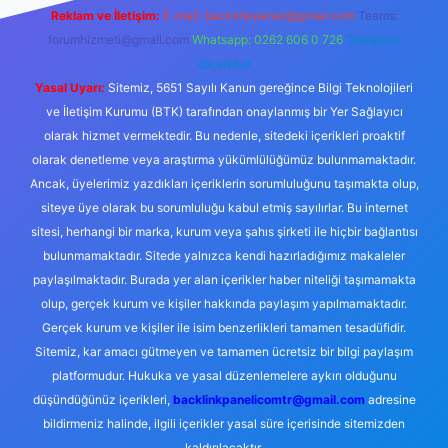
Reklam ve İletişim:
E-mail:
backlinkpaneli@gmail.com
Teams:
forumhizmeti@gmail.com
Whatsapp: 0262 606 0 726
Telegram:
@karabul
Yasal Uyarı:
Sitemiz, 5651 Sayılı Kanun gereğince Bilgi Teknolojileri
ve İletişim Kurumu (BTK) tarafından onaylanmış bir Yer Sağlayıcı
olarak hizmet vermektedir. Bu nedenle, sitedeki içerikleri proaktif
olarak denetleme veya araştırma yükümlülüğümüz bulunmamaktadır.
Ancak, üyelerimiz yazdıkları içeriklerin sorumluluğunu taşımakta olup,
siteye üye olarak bu sorumluluğu kabul etmiş sayılırlar. Bu internet
sitesi, herhangi bir marka, kurum veya şahıs şirketi ile hiçbir bağlantısı
bulunmamaktadır. Sitede yalnızca kendi hazırladığımız makaleler
paylaşılmaktadır. Burada yer alan içerikler haber niteliği taşımamakta
olup, gerçek kurum ve kişiler hakkında paylaşım yapılmamaktadır.
Gerçek kurum ve kişiler ile isim benzerlikleri tamamen tesadüfidir.
Sitemiz, kar amacı gütmeyen ve tamamen ücretsiz bir bilgi paylaşım
platformudur. Hukuka ve yasal düzenlemelere aykırı olduğunu
düşündüğünüz içerikleri,
backlinkpanelicomtr@gmail.com
adresine
bildirmeniz halinde, ilgili içerikler yasal süre içerisinde sitemizden
kaldırılacaktır.