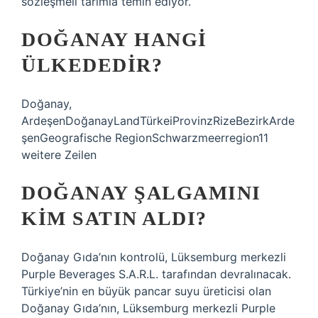
sözleşmeli tarımla temin ediyor.
DOĞANAY HANGI
ÜLKEDEDIR?
Doğanay,
ArdeşenDoğanayLandTürkeiProvinzRizeBezirkArde
şenGeografische RegionSchwarzmeerregion11
weitere Zeilen
DOĞANAY ŞALGAMINI
KIM SATIN ALDI?
Doğanay Gıda’nın kontrolü, Lüksemburg merkezli
Purple Beverages S.A.R.L. tarafından devralınacak.
Türkiye’nin en büyük pancar suyu üreticisi olan
Doğanay Gıda’nın, Lüksemburg merkezli Purple