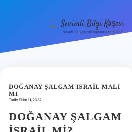
Sevimli Bilgi Köşesi
menüyü
aç
Neşeli hikayelerle hayatına renk kat!
Anasayfa
Gizlilik Politikası
Yasal Uyarı
Hakkımızda
DOĞANAY ŞALGAM ISRAIL MALI
MI
Tarih: Ekim 11, 2024
DOĞANAY ŞALGAM
İSRAIL MI?