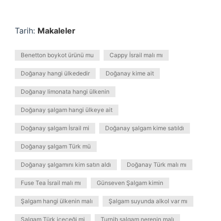
Tarih:
Makaleler
Benetton boykot ürünü mu
Cappy İsrail malı mı
Doğanay hangi ülkededir
Doğanay kime ait
Doğanay limonata hangi ülkenin
Doğanay şalgam hangi ülkeye ait
Doğanay şalgam İsrail mi
Doğanay şalgam kime satıldı
Doğanay şalgam Türk mü
Doğanay şalgamını kim satın aldı
Doğanay Türk malı mı
Fuse Tea İsrail malı mı
Günseven Şalgam kimin
Şalgam hangi ülkenin malı
Şalgam suyunda alkol var mı
Şalgam Türk içeceği mi
Turnib şalgam nerenin malı