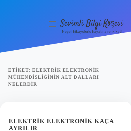
Sevimli Bilgi Köşesi
menüyü
aç
Neşeli hikayelerle hayatına renk kat!
Anasayfa
Gizlilik Politikası
Yasal Uyarı
ETIKET:
ELEKTRIK ELEKTRONIK
MÜHENDISLIĞININ ALT DALLARI
Hakkımızda
NELERDIR
ELEKTRIK ELEKTRONIK KAÇA
AYRILIR