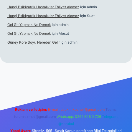
Hangi Psikiyatrik Hastalıklar Ehliyet Alamaz
için
admin
Hangi Psikiyatrik Hastalıklar Ehliyet Alamaz
için
Suat
Gel Git Yapmak Ne Demek
için
admin
Gel Git Yapmak Ne Demek
için
Mesut
Güney Kore Soyu Nereden Gelir
için
admin
el giriş
https://tulipbett.net/
Reklam ve İletişim:
E-mail:
backlinkpaneli@gmail.com
Teams:
forumhizmeti@gmail.com
Whatsapp: 0262 606 0 726
Telegram:
@karabul
Yasal Uyarı:
Sitemiz, 5651 Sayılı Kanun gereğince Bilgi Teknolojileri