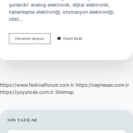
şunlardır: analog elektronik, dijital elektronik,
haberleşme elektroniği, otomasyon elektroniği,
tıbbi…
Elektrik
Devamını okuyun
Yorum Bırak
Elektronik
Kaça
Ayrılır
https://www.festivalforum.com.tr
https://cephesan.com.tr
https://yoyuncak.com.tr
Sitemap
SIDEBAR
SON YAZILAR