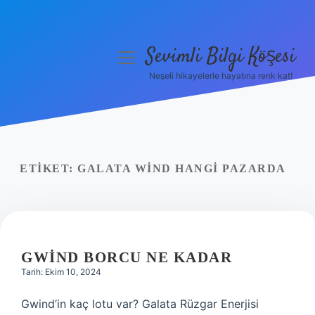
Sevimli Bilgi Köşesi
menüyü
aç
Neşeli hikayelerle hayatına renk kat!
Anasayfa
Gizlilik Politikası
Yasal Uyarı
ETIKET:
GALATA WIND HANGI PAZARDA
Hakkımızda
GWIND BORCU NE KADAR
Tarih: Ekim 10, 2024
Gwind’in kaç lotu var? Galata Rüzgar Enerjisi