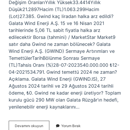
Değişim OranlarıYıllık Yüksek33.4414Yıllık
Düşük21.2897Hacim (TL)1.063.299Hacim
(Lot)27.385. Gwind kaç liradan halka arz edildi?
Galata Wind Enerji A.Ş. 15 ve 16 Nisan 2021
tarihlerinde 5,06 TL sabit fiyatla halka arz
edilecektir Borsa (tahmini) / MarketStar Market9
satır daha Gwind ne zaman bölünecek? Galata
Wind Enerji A.Ş. (GWIND) Sermaye Artırımları ve
TemettülerTarihBölünme Sonrası Sermaye
(TL)Tahsis Oranı (%)28-07-2023540.000.000 ₺12-
04-2021534.791. Gwind temettü 2024 ne zaman?
Açıklama. Galata Wind Enerji (GWIND.IS), 27
Ağustos 2024 tarihli ve 29 Ağustos 2024 tarihli
ödeme, ₺0. Gwind ne kadar enerji üretiyor? Toplam
kurulu gücü 290 MW olan Galata Rüzgâr’ın hedefi,
yenilenebilir enerji kaynaklarını…
Gwind
Devamını okuyun
Yorum Bırak