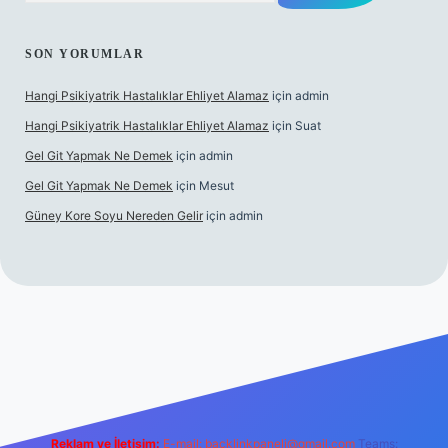
SON YORUMLAR
Hangi Psikiyatrik Hastalıklar Ehliyet Alamaz
için
admin
Hangi Psikiyatrik Hastalıklar Ehliyet Alamaz
için
Suat
Gel Git Yapmak Ne Demek
için
admin
Gel Git Yapmak Ne Demek
için
Mesut
Güney Kore Soyu Nereden Gelir
için
admin
ps://tulipbett.net/
Reklam ve İletişim:
E-mail:
backlinkpaneli@gmail.com
Teams: