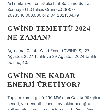
Artırımları ve TemettülerTarihBölünme Sonrası
Sermaye (TL)Tahsis Oranı (%)28-07-
2023540.000.000 ₺12-04-2021534.791.
GWIND TEMETTÜ 2024
NE ZAMAN?
Açıklama. Galata Wind Enerji (GWIND.IS), 27
Ağustos 2024 tarihli ve 29 Ağustos 2024 tarihli
ödeme, ₺0.
GWIND NE KADAR
ENERJI ÜRETIYOR?
Toplam kurulu gücü 290 MW olan Galata Rüzgâr’ın
hedefi, yenilenebilir enerji kaynaklarını doğru
kullanarak ülkemizin enerjide dışa bağımlılığını