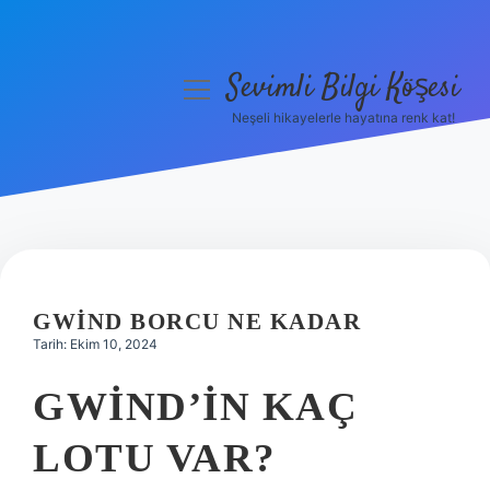
Sevimli Bilgi Köşesi
menüyü
aç
Neşeli hikayelerle hayatına renk kat!
Anasayfa
Gizlilik Politikası
Yasal Uyarı
Hakkımızda
GWIND BORCU NE KADAR
Tarih: Ekim 10, 2024
GWIND’IN KAÇ
LOTU VAR?