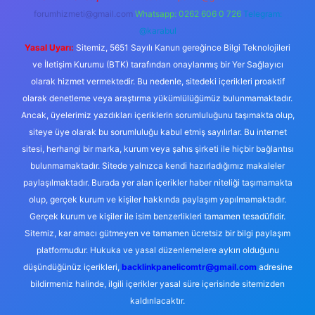
forumhizmeti@gmail.com
Whatsapp: 0262 606 0 726
Telegram:
@karabul
Yasal Uyarı:
Sitemiz, 5651 Sayılı Kanun gereğince Bilgi Teknolojileri
ve İletişim Kurumu (BTK) tarafından onaylanmış bir Yer Sağlayıcı
olarak hizmet vermektedir. Bu nedenle, sitedeki içerikleri proaktif
olarak denetleme veya araştırma yükümlülüğümüz bulunmamaktadır.
Ancak, üyelerimiz yazdıkları içeriklerin sorumluluğunu taşımakta olup,
siteye üye olarak bu sorumluluğu kabul etmiş sayılırlar. Bu internet
sitesi, herhangi bir marka, kurum veya şahıs şirketi ile hiçbir bağlantısı
bulunmamaktadır. Sitede yalnızca kendi hazırladığımız makaleler
paylaşılmaktadır. Burada yer alan içerikler haber niteliği taşımamakta
olup, gerçek kurum ve kişiler hakkında paylaşım yapılmamaktadır.
Gerçek kurum ve kişiler ile isim benzerlikleri tamamen tesadüfidir.
Sitemiz, kar amacı gütmeyen ve tamamen ücretsiz bir bilgi paylaşım
platformudur. Hukuka ve yasal düzenlemelere aykırı olduğunu
düşündüğünüz içerikleri,
backlinkpanelicomtr@gmail.com
adresine
bildirmeniz halinde, ilgili içerikler yasal süre içerisinde sitemizden
kaldırılacaktır.