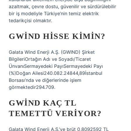
azaltmak, çevre dostu, güvenilir ve sürdürülebilir
bir iş modeliyle Türkiye’nin temiz elektrik
tedarikçisi olmaktır.
GWIND HISSE KIMIN?
Galata Wind Enerji A.Ş. (GWIND) Şirket
BilgileriOrtağın Adı ve Soyadı/Ticaret
ÜnvanıSermayedeki PayıSermayedeki Payı
(%)Doğan Ailesi240.082.24844,89İstanbul
Borsası’nda ve diğerlerinde işlem
görmektedir294.709.
GWIND KAÇ TL
TEMETTÜ VERIYOR?
Galata Wind Enerji A.Ş.’ye brüt 0,8092592 TL