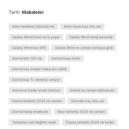
Tarih:
Makaleler
Astor bedelsiz bölündü mü
Astor hisse kaç lotu var
Galata Wind Enerji ne iş yapar
Galata Wind hangi pazarda
Galata Wind kaç MW
Galata Wind ne zaman borsaya girdi
Gwind bist 100 mü
Gwind hisse kimin
Gwind kaç liradan halka arz edildi
Gwind kaç TL temettü veriyor
Gwind ne kadar enerji üretiyor
Gwind ne zaman bölünecek
Gwind temettü 2024 ne zaman
Gwindin kaç lotu var
Gwınd hangi endekste
Mavi temettü 2024 ne zaman
Tamamen eşit dağıtım nedir
Tüpraş temettü 2024 ne kadar