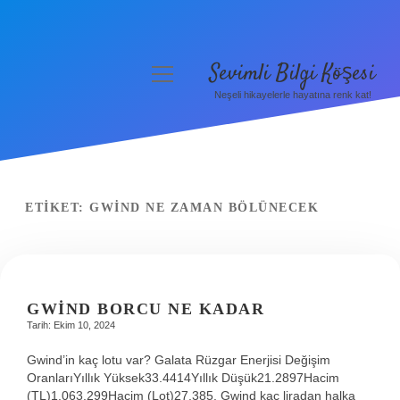
Sevimli Bilgi Köşesi
menüyü
aç
Neşeli hikayelerle hayatına renk kat!
Anasayfa
Gizlilik Politikası
Yasal Uyarı
ETIKET:
GWIND NE ZAMAN BÖLÜNECEK
Hakkımızda
GWIND BORCU NE KADAR
Tarih: Ekim 10, 2024
Gwind’in kaç lotu var? Galata Rüzgar Enerjisi Değişim
OranlarıYıllık Yüksek33.4414Yıllık Düşük21.2897Hacim
(TL)1.063.299Hacim (Lot)27.385. Gwind kaç liradan halka