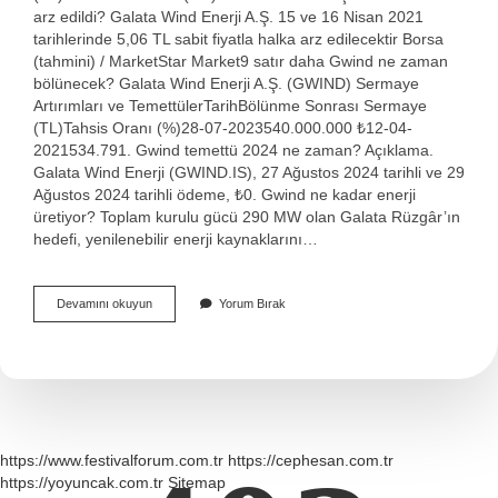
arz edildi? Galata Wind Enerji A.Ş. 15 ve 16 Nisan 2021
tarihlerinde 5,06 TL sabit fiyatla halka arz edilecektir Borsa
(tahmini) / MarketStar Market9 satır daha Gwind ne zaman
bölünecek? Galata Wind Enerji A.Ş. (GWIND) Sermaye
Artırımları ve TemettülerTarihBölünme Sonrası Sermaye
(TL)Tahsis Oranı (%)28-07-2023540.000.000 ₺12-04-
2021534.791. Gwind temettü 2024 ne zaman? Açıklama.
Galata Wind Enerji (GWIND.IS), 27 Ağustos 2024 tarihli ve 29
Ağustos 2024 tarihli ödeme, ₺0. Gwind ne kadar enerji
üretiyor? Toplam kurulu gücü 290 MW olan Galata Rüzgâr’ın
hedefi, yenilenebilir enerji kaynaklarını…
Gwind
Devamını okuyun
Yorum Bırak
Borcu
Ne
Kadar
https://www.festivalforum.com.tr
https://cephesan.com.tr
https://yoyuncak.com.tr
Sitemap