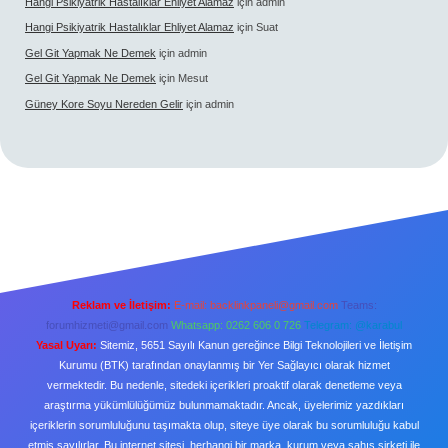
Hangi Psikiyatrik Hastalıklar Ehliyet Alamaz
için
admin
Hangi Psikiyatrik Hastalıklar Ehliyet Alamaz
için
Suat
Gel Git Yapmak Ne Demek
için
admin
Gel Git Yapmak Ne Demek
için
Mesut
Güney Kore Soyu Nereden Gelir
için
admin
Reklam ve İletişim:
E-mail:
backlinkpaneli@gmail.com
Teams:
forumhizmeti@gmail.com
Whatsapp: 0262 606 0 726
Telegram: @karabul
Yasal Uyarı:
Sitemiz, 5651 Sayılı Kanun gereğince Bilgi Teknolojileri ve İletişim
Kurumu (BTK) tarafından onaylanmış bir Yer Sağlayıcı olarak hizmet
vermektedir. Bu nedenle, sitedeki içerikleri proaktif olarak denetleme veya
araştırma yükümlülüğümüz bulunmamaktadır. Ancak, üyelerimiz yazdıkları
içeriklerin sorumluluğunu taşımakta olup, siteye üye olarak bu sorumluluğu kabul
etmiş sayılırlar. Bu internet sitesi, herhangi bir marka, kurum veya şahıs şirketi ile