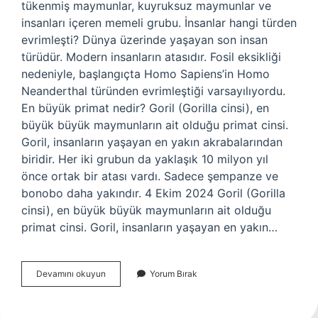
tükenmiş maymunlar, kuyruksuz maymunlar ve
insanları içeren memeli grubu. İnsanlar hangi türden
evrimleşti? Dünya üzerinde yaşayan son insan
türüdür. Modern insanların atasıdır. Fosil eksikliği
nedeniyle, başlangıçta Homo Sapiens’in Homo
Neanderthal türünden evrimleştiği varsayılıyordu.
En büyük primat nedir? Goril (Gorilla cinsi), en
büyük büyük maymunların ait olduğu primat cinsi.
Goril, insanların yaşayan en yakın akrabalarından
biridir. Her iki grubun da yaklaşık 10 milyon yıl
önce ortak bir atası vardı. Sadece şempanze ve
bonobo daha yakındır. 4 Ekim 2024 Goril (Gorilla
cinsi), en büyük büyük maymunların ait olduğu
primat cinsi. Goril, insanların yaşayan en yakın…
İNsanlar
Devamını okuyun
Yorum Bırak
Hangi
Primat