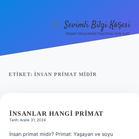
Sevimli Bilgi Köşesi
menüyü
aç
Neşeli hikayelerle hayatına renk kat!
Anasayfa
Gizlilik Politikası
Yasal Uyarı
ETIKET:
İNSAN PRIMAT MIDIR
Hakkımızda
İNSANLAR HANGI PRIMAT
Tarih: Aralık 31, 2024
İnsan primat midir? Primat: Yaşayan ve soyu