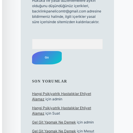
Hukuka ve yasal düzenlemelere aykırı
olduğunu düşündüğünüz içerikleri,
backlinkpanelicomtr@gmail.com
adresine
bildirmeniz halinde, ilgili içerikler yasal
süre içerisinde sitemizden kaldırılacaktır.
Arama
SON YORUMLAR
Hangi Psikiyatrik Hastalıklar Ehliyet
Alamaz
için
admin
Hangi Psikiyatrik Hastalıklar Ehliyet
Alamaz
için
Suat
Gel Git Yapmak Ne Demek
için
admin
Gel Git Yapmak Ne Demek
için
Mesut