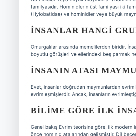
familyasıdır. Hominidlerin üst familyası iki f
(Hylobatidae) ve hominidler veya büyük may
İNSANLAR HANGI GRU
Omurgalılar arasında memelilerden biridir. İnsa
boyutlu görüşleri ve ellerindeki beş parmak ned
İNSANIN ATASI MAYM
Evet, insanlar doğrudan maymunlardan evrimleş
evrimleşmişlerdir. Ancak, insanların evrimleşt
BILIME GÖRE ILK INS
Genel bakış Evrim teorisine göre, ilk modern 
önce hominid atalarından gelişmiştir. Dil beceri