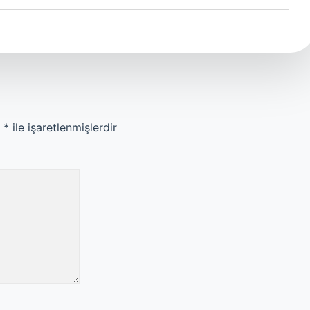
r
*
ile işaretlenmişlerdir