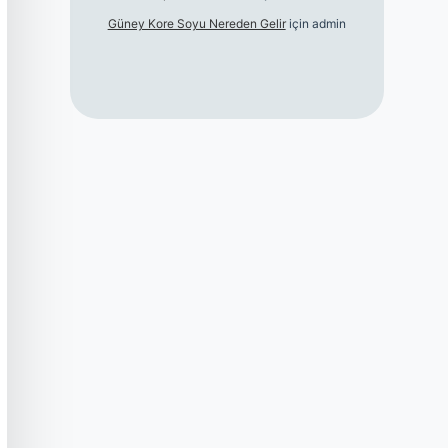
Güney Kore Soyu Nereden Gelir
için
admin