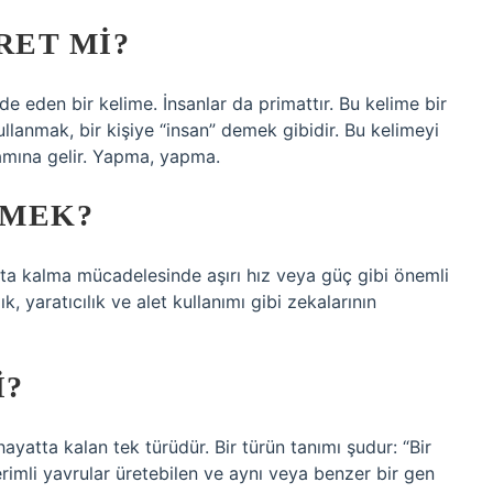
RET MI?
e eden bir kelime. İnsanlar da primattır. Bu kelime bir
ullanmak, bir kişiye “insan” demek gibidir. Bu kelimeyi
amına gelir. Yapma, yapma.
EMEK?
tta kalma mücadelesinde aşırı hız veya güç gibi önemli
k, yaratıcılık ve alet kullanımı gibi zekalarının
I?
yatta kalan tek türüdür. Bir türün tanımı şudur: “Bir
verimli yavrular üretebilen ve aynı veya benzer bir gen