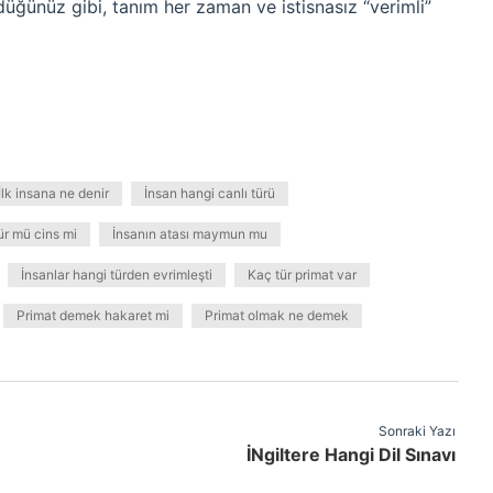
üğünüz gibi, tanım her zaman ve istisnasız “verimli”
İlk insana ne denir
İnsan hangi canlı türü
ür mü cins mi
İnsanın atası maymun mu
İnsanlar hangi türden evrimleşti
Kaç tür primat var
Primat demek hakaret mi
Primat olmak ne demek
Sonraki Yazı
İNgiltere Hangi Dil Sınavı