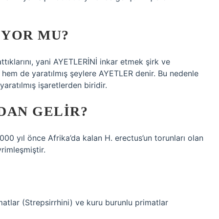
IYOR MU?
arattıklarını, yani AYETLERİNİ inkar etmek şirk ve
a hem de yaratılmış şeylere AYETLER denir. Bu nedenle
aratılmış işaretlerden biridir.
DAN GELIR?
00 yıl önce Afrika’da kalan H. erectus’un torunları olan
rimleşmiştir.
?
imatlar (Strepsirrhini) ve kuru burunlu primatlar