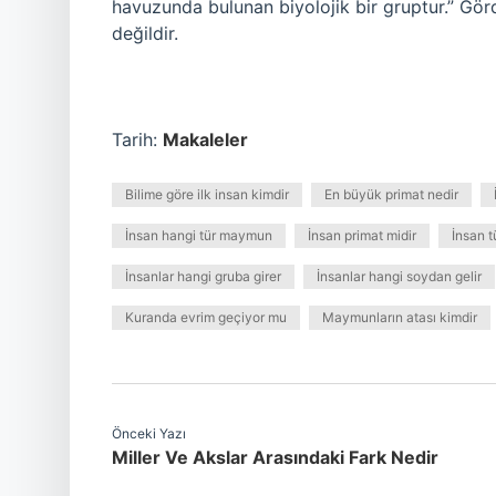
havuzunda bulunan biyolojik bir gruptur.” Görd
değildir.
Tarih:
Makaleler
Bilime göre ilk insan kimdir
En büyük primat nedir
İnsan hangi tür maymun
İnsan primat midir
İnsan t
İnsanlar hangi gruba girer
İnsanlar hangi soydan gelir
Kuranda evrim geçiyor mu
Maymunların atası kimdir
Önceki Yazı
Miller Ve Akslar Arasındaki Fark Nedir