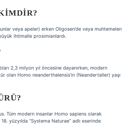
KIMDIR?
lar veya apeler) erken Oligosen’de veya muhtemelen
büyük ihtimalle prosimianlardı.
?
ntıları 2,3 milyon yıl öncesine dayanırken, modern
r olan Homo neanderthalensis’in (Neandertaller) yaşı
ÜRÜ?
eus. Tüm modern insanlar Homo sapiens olarak
an 18. yüzyılda “Systema Naturae” adlı eserinde