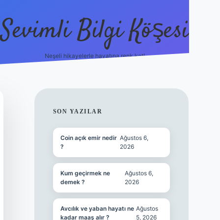
Sevimli Bilgi Köşesi
Neşeli hikayelerle hayatına renk kat!
hiltonbet güncel giriş
htt
SIDEBAR
SON YAZILAR
Coin açık emir nedir
Ağustos 6,
?
2026
Kum geçirmek ne
Ağustos 6,
demek ?
2026
Avcılık ve yaban hayatı ne
Ağustos
kadar maaş alır ?
5, 2026