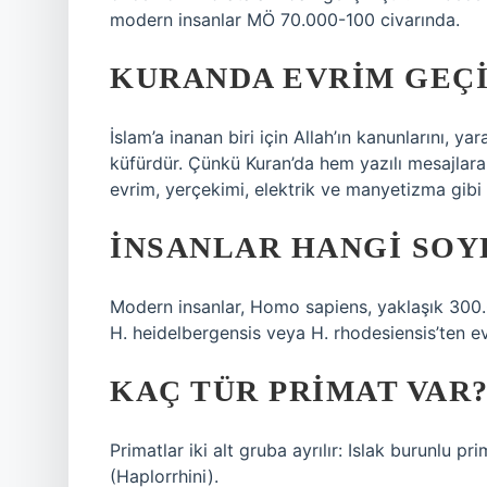
modern insanlar MÖ 70.000-100 civarında.
KURANDA EVRIM GEÇ
İslam’a inanan biri için Allah’ın kanunlarını, y
küfürdür. Çünkü Kuran’da hem yazılı mesajlar
evrim, yerçekimi, elektrik ve manyetizma gibi y
İNSANLAR HANGI SOY
Modern insanlar, Homo sapiens, yaklaşık 300.0
H. heidelbergensis veya H. rhodesiensis’ten ev
KAÇ TÜR PRIMAT VAR
Primatlar iki alt gruba ayrılır: Islak burunlu pr
(Haplorrhini).