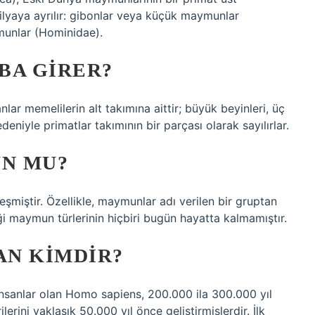
amilyaya ayrılır: gibonlar veya küçük maymunlar
munlar (Hominidae).
BA GIRER?
nlar memelilerin alt takımına aittir; büyük beyinleri, üç
eniyle primatlar takımının bir parçası olarak sayılırlar.
UN MU?
miştir. Özellikle, maymunlar adı verilen bir gruptan
iği maymun türlerinin hiçbiri bugün hayatta kalmamıştır.
AN KIMDIR?
insanlar olan Homo sapiens, 200.000 ila 300.000 yıl
lerini yaklaşık 50.000 yıl önce geliştirmişlerdir. İlk