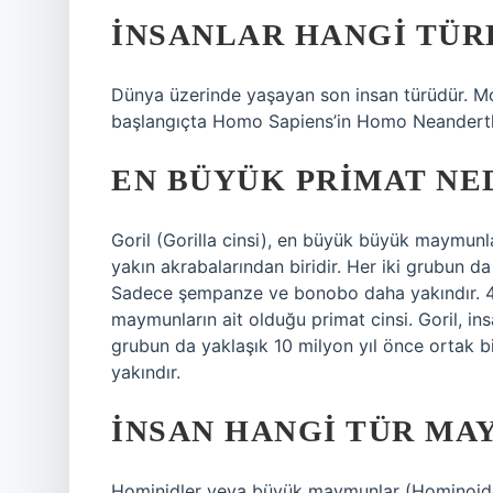
İNSANLAR HANGI TÜR
Dünya üzerinde yaşayan son insan türüdür. Mode
başlangıçta Homo Sapiens’in Homo Neanderthal
EN BÜYÜK PRIMAT NE
Goril (Gorilla cinsi), en büyük büyük maymunla
yakın akrabalarından biridir. Her iki grubun da
Sadece şempanze ve bonobo daha yakındır. 4 
maymunların ait olduğu primat cinsi. Goril, ins
grubun da yaklaşık 10 milyon yıl önce ortak 
yakındır.
İNSAN HANGI TÜR MA
Hominidler veya büyük maymunlar (Hominoidea