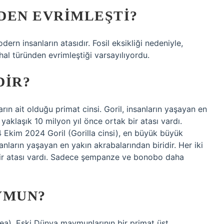
DEN EVRIMLEŞTI?
rn insanların atasıdır. Fosil eksikliği nedeniyle,
 türünden evrimleştiği varsayılıyordu.
DIR?
rın ait olduğu primat cinsi. Goril, insanların yaşayan en
 yaklaşık 10 milyon yıl önce ortak bir atası vardı.
Ekim 2024 Goril (Gorilla cinsi), en büyük büyük
anların yaşayan en yakın akrabalarından biridir. Her iki
bir atası vardı. Sadece şempanze ve bonobo daha
YMUN?
), Eski Dünya maymunlarının bir primat üst