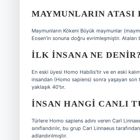
MAYMUNLARIN ATASI 
Maymunların Kökeni Büyük maymunlar (maymun
Eosen’in sonuna doğru evrimleşmiştir. Ataları 
İLK INSANA NE DENIR
En eski üyesi Homo Habilis’tir ve en eski kalı
insandan (Homo sapiens) sonra yaşayan son tü
yaklaşık 40’tır.
İNSAN HANGI CANLI T
Türlere Homo sapiens adını veren Carl Linna
sınıflandırılır, bu grup Carl Linnaeus tarafınd
adlandırılmıştır.