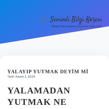
Sevimli Bilgi Köşesi
menüyü
aç
Neşeli hikayelerle hayatına renk kat!
Anasayfa
Gizlilik Politikası
Yasal Uyarı
Hakkımızda
YALAYIP YUTMAK DEYIM MI
Tarih: Kasım 2, 2024
YALAMADAN
YUTMAK NE