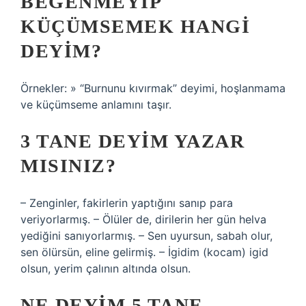
BEĞENMEYIP
KÜÇÜMSEMEK HANGI
DEYIM?
Örnekler: » “Burnunu kıvırmak” deyimi, hoşlanmama
ve küçümseme anlamını taşır.
3 TANE DEYIM YAZAR
MISINIZ?
– Zenginler, fakirlerin yaptığını sanıp para
veriyorlarmış. – Ölüler de, dirilerin her gün helva
yediğini sanıyorlarmış. – Sen uyursun, sabah olur,
sen ölürsün, eline gelirmiş. – İgidim (kocam) igid
olsun, yerim çalının altında olsun.
NE DEYIM 5 TANE