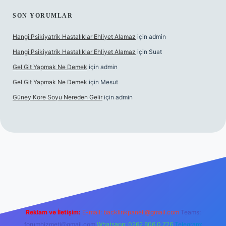
SON YORUMLAR
Hangi Psikiyatrik Hastalıklar Ehliyet Alamaz
için
admin
Hangi Psikiyatrik Hastalıklar Ehliyet Alamaz
için
Suat
Gel Git Yapmak Ne Demek
için
admin
Gel Git Yapmak Ne Demek
için
Mesut
Güney Kore Soyu Nereden Gelir
için
admin
ps://tulipbett.net/
Reklam ve İletişim:
E-mail:
backlinkpaneli@gmail.com
Teams:
forumhizmeti@gmail.com
Whatsapp: 0262 606 0 726
Telegram: