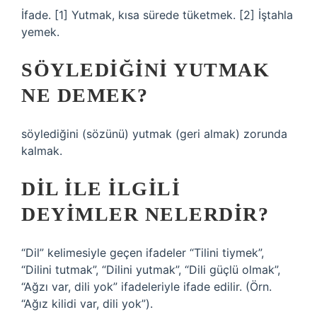
İfade. [1] Yutmak, kısa sürede tüketmek. [2] İştahla
yemek.
SÖYLEDIĞINI YUTMAK
NE DEMEK?
söylediğini (sözünü) yutmak (geri almak) zorunda
kalmak.
DIL ILE ILGILI
DEYIMLER NELERDIR?
“Dil” kelimesiyle geçen ifadeler “Tilini tiymek”,
“Dilini tutmak”, “Dilini yutmak”, “Dili güçlü olmak”,
“Ağzı var, dili yok” ifadeleriyle ifade edilir. (Örn.
“Ağız kilidi var, dili yok”).