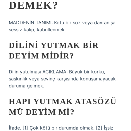
DEMEK?
MADDENİN TANIMI: Kötü bir söz veya davranışa
sessiz kalıp, kabullenmek.
DILINI YUTMAK BIR
DEYIM MIDIR?
Dilin yutulması AÇIKLAMA: Büyük bir korku,
şaşkınlık veya sevinç karşısında konuşamayacak
duruma gelmek.
HAPI YUTMAK ATASÖZÜ
MÜ DEYIM MI?
İfade. [1] Çok kötü bir durumda olmak. [2] İşsiz