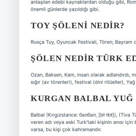
anlaşılan edebi kaynaklardan olduğu gibi, Ro
önemli günlerde yazıldığı gibi.
TOY ŞÖLENI NEDIR?
Rusça Tuy, Oyuncak Festivali, Tören; Bayram
ŞÖLEN NEDIR TÜRK E
Ozan, Baksen, Kam, insan olarak adlandırdı, m
sığır (av törenleri), festival (dini ritüeller), Y
KURGAN BALBAL YUĞ 
Balbal (Kırgızstance: балбал, [bɫ ɫbɫ]), (Tiva T
veren adı veya eski Turk’taki kişinin anısı içi
varsa, bu kişi çok kahramandır.