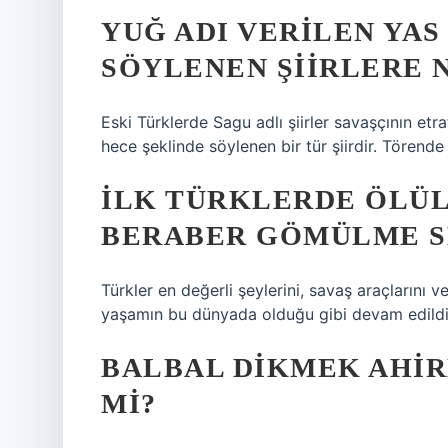
YUĞ ADI VERILEN YA
SÖYLENEN ŞIIRLERE 
Eski Türklerde Sagu adlı şiirler savaşçının etr
hece şeklinde söylenen bir tür şiirdir. Törende
İLK TÜRKLERDE ÖLÜL
BERABER GÖMÜLME S
Türkler en değerli şeylerini, savaş araçlarını
yaşamın bu dünyada olduğu gibi devam edildiğ
BALBAL DIKMEK AHIR
MI?