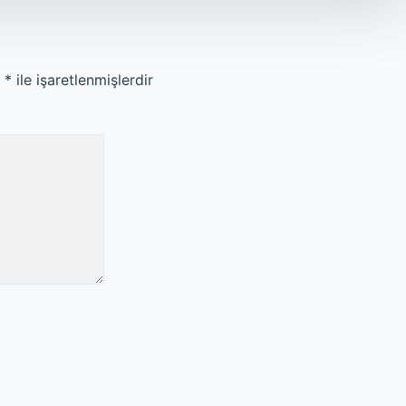
r
*
ile işaretlenmişlerdir