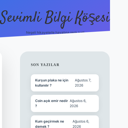
Sevimli Bilgi Köşesi
Neşeli hikayelerle hayatına renk kat!
hiltonbet güncel giriş
http
SIDEBAR
SON YAZILAR
Kurşun plaka ne için
Ağustos 7,
kullanılır ?
2026
Coin açık emir nedir
Ağustos 6,
?
2026
Kum geçirmek ne
Ağustos 6,
demek ?
2026