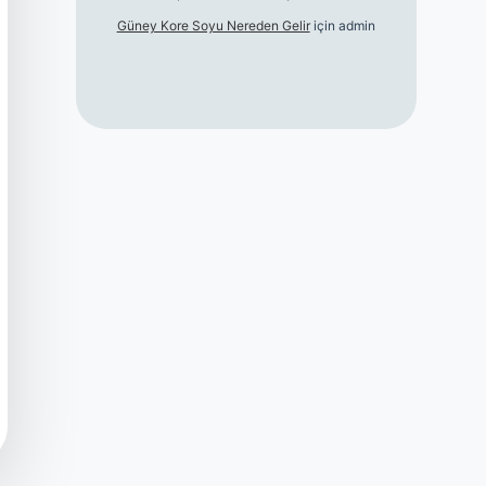
Güney Kore Soyu Nereden Gelir
için
admin