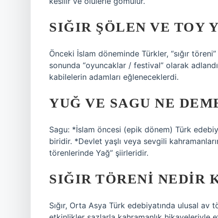
kesilir ve ölülerle gömülür.
SIĞIR ŞÖLEN VE TOY 
Önceki İslam döneminde Türkler, “sığır töreni” 
sonunda “oyuncaklar / festival” olarak adlandır
kabilelerin adamları eğleneceklerdi.
YUĞ VE SAGU NE DEM
Sagu: *İslam öncesi (epik dönem) Türk edebiyat
biridir. *Devlet yaşlı veya sevgili kahramanla
törenlerinde Yağ” şiirleridir.
SIĞIR TÖRENI NEDIR 
Sığır, Orta Asya Türk edebiyatında ulusal av tö
etkinlikler sazlarla kahramanlık hikayeleriyle 