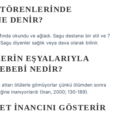
S TÖRENLERINDE
NE DENIR?
afında okundu ve ağladı. Sagu destansı bir stil ve 7
 Sagu diyenler sağlık veya dava olarak bilinir.
ERIN EŞYALARIYLA
EBEBI NEDIR?
 ve atları ölülerle gömüyorlar çünkü ölümden sonra
ine inanıyorlardı (Inan, 2000; 130-189).
ET INANCINI GÖSTERIR