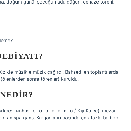
ma, doğum günü, çocuğun adı, düğün, cenaze töreni,
 demek.
DEBIYATI?
üzikle müzikle müzik çağırdı. Bahsedilen toplantılarda
ağ (ölenlerden sonra törenler) kuruldu.
NEDIR?
ürkçe: кивhus -ө -ө -э -э -э -э -э / Kiji Köjee), mezar
n birkaç spa gans. Kurganların başında çok fazla balbon