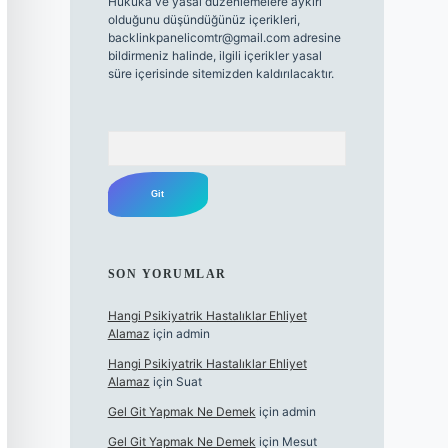
Hukuka ve yasal düzenlemelere aykırı
olduğunu düşündüğünüz içerikleri,
backlinkpanelicomtr@gmail.com
adresine
bildirmeniz halinde, ilgili içerikler yasal
süre içerisinde sitemizden kaldırılacaktır.
Arama
SON YORUMLAR
Hangi Psikiyatrik Hastalıklar Ehliyet
Alamaz
için
admin
Hangi Psikiyatrik Hastalıklar Ehliyet
Alamaz
için
Suat
Gel Git Yapmak Ne Demek
için
admin
Gel Git Yapmak Ne Demek
için
Mesut