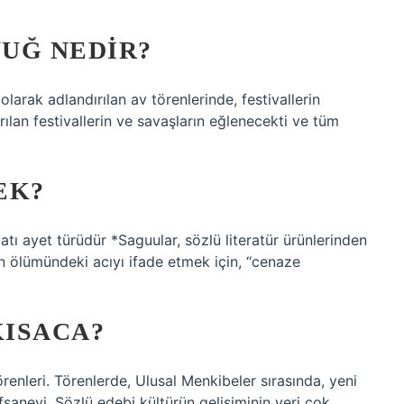
YUĞ NEDIR?
olarak adlandırılan av törenlerinde, festivallerin
ılan festivallerin ve savaşların eğlenecekti ve tüm
EK?
ı ayet türüdür *Saguular, sözlü literatür ürünlerinden
rın ölümündeki acıyı ifade etmek için, “cenaze
KISACA?
renleri. Törenlerde, Ulusal Menkibeler sırasında, yeni
efsanevi. Sözlü edebi kültürün gelişiminin yeri çok