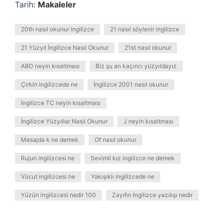
Tarih:
Makaleler
20th nasıl okunur ingilizce
21 nasıl söylenir ingilizce
21 Yüzyıl İngilizce Nasıl Okunur
21st nasıl okunur
ABD neyin kısaltması
Biz şu an kaçıncı yüzyıldayız
Çirkin ingilizcede ne
İngilizce 2001 nasıl okunur
İngilizce TC neyin kısaltması
İngilizce Yüzyıllar Nasıl Okunur
J neyin kısaltması
Mesajda k ne demek
Of nasıl okunur
Rujun ingilizcesi ne
Sevimli kız ingilizce ne demek
Vücut ingilizcesi ne
Yakışıklı ingilizcede ne
Yüzün ingilizcesi nedir 100
Zayıfın İngilizce yazılışı nedir