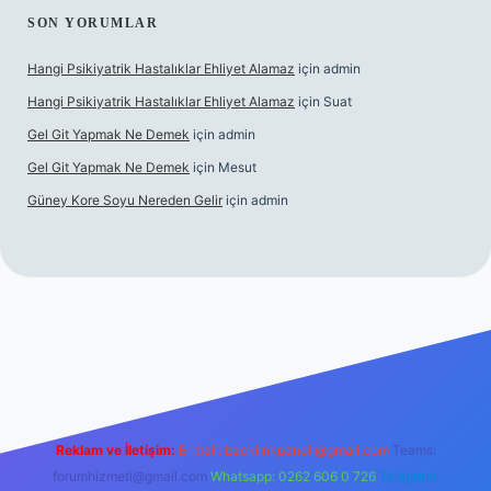
SON YORUMLAR
Hangi Psikiyatrik Hastalıklar Ehliyet Alamaz
için
admin
Hangi Psikiyatrik Hastalıklar Ehliyet Alamaz
için
Suat
Gel Git Yapmak Ne Demek
için
admin
Gel Git Yapmak Ne Demek
için
Mesut
Güney Kore Soyu Nereden Gelir
için
admin
riş
https://tulipbett.net/
Reklam ve İletişim:
E-mail:
backlinkpaneli@gmail.com
Teams:
forumhizmeti@gmail.com
Whatsapp: 0262 606 0 726
Telegram: