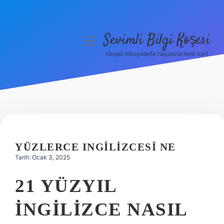
Sevimli Bilgi Köşesi
menüyü
aç
Neşeli hikayelerle hayatına renk kat!
Anasayfa
Gizlilik Politikası
Yasal Uyarı
Hakkımızda
YÜZLERCE INGILIZCESI NE
Tarih: Ocak 3, 2025
21 YÜZYIL
İNGILIZCE NASIL