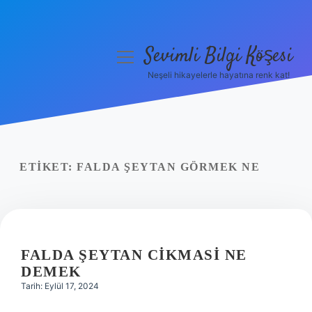
Sevimli Bilgi Köşesi
menüyü
aç
Neşeli hikayelerle hayatına renk kat!
Anasayfa
Gizlilik Politikası
Yasal Uyarı
ETIKET:
FALDA ŞEYTAN GÖRMEK NE
Hakkımızda
FALDA ŞEYTAN CIKMASI NE
DEMEK
Tarih: Eylül 17, 2024