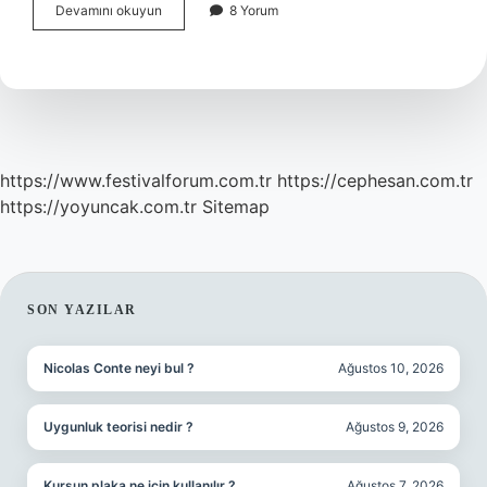
Falda
Devamını okuyun
8 Yorum
Şeytan
Cikmasi
Ne
Demek
https://www.festivalforum.com.tr
https://cephesan.com.tr
https://yoyuncak.com.tr
Sitemap
SIDEBAR
SON YAZILAR
Nicolas Conte neyi bul ?
Ağustos 10, 2026
Uygunluk teorisi nedir ?
Ağustos 9, 2026
Kurşun plaka ne için kullanılır ?
Ağustos 7, 2026