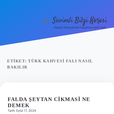
Sevimli Bilgi Köşesi
menüyü
aç
Neşeli hikayelerle hayatına renk kat!
Anasayfa
Gizlilik Politikası
Yasal Uyarı
ETIKET:
TÜRK KAHVESI FALI NASIL
BAKILIR
Hakkımızda
FALDA ŞEYTAN CIKMASI NE
DEMEK
Tarih: Eylül 17, 2024